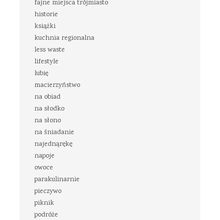
fajne miejsca trójmiasto
historie
książki
kuchnia regionalna
less waste
lifestyle
lubię
macierzyństwo
na obiad
na słodko
na słono
na śniadanie
najednąrękę
napoje
owoce
parakulinarnie
pieczywo
piknik
podróże