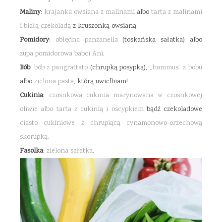
Maliny
:
krajanka owsiana z malinami
albo
tarta z malinami
i białą czekoladą
z kruszonką owsianą.
Pomidory
:
obłędna panzanella
(toskańska sałatka) albo
zupa pomidorowa babci Ani
.
Bób
:
bób z pangrattato
(chrupką posypką),
„hummus” z bobu
albo
zielona pasta
, którą uwielbiam!
Cukinia
:
czosnkowa cukinia marynowana w czosnkowej
oliwie albo
tarta z cukinią i oscypkiem
bądź czekoladowe
ciasto cukiniowe z chrupiącą cynamonowo-orzechową
skorupką.
Fasolka
:
zielona sałatka
.