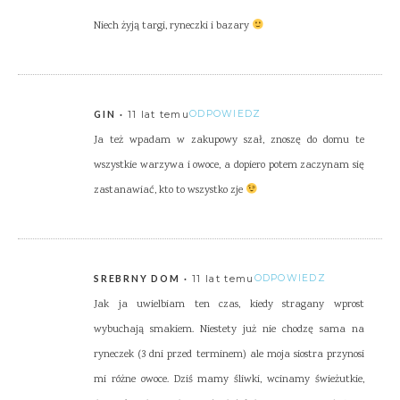
Niech żyją targi, ryneczki i bazary
11 lat temu
ODPOWIEDZ
GIN
Ja też wpadam w zakupowy szał, znoszę do domu te
wszystkie warzywa i owoce, a dopiero potem zaczynam się
zastanawiać, kto to wszystko zje
11 lat temu
ODPOWIEDZ
SREBRNY DOM
Jak ja uwielbiam ten czas, kiedy stragany wprost
wybuchają smakiem. Niestety już nie chodzę sama na
ryneczek (3 dni przed terminem) ale moja siostra przynosi
mi różne owoce. Dziś mamy śliwki, wcinamy świeżutkie,