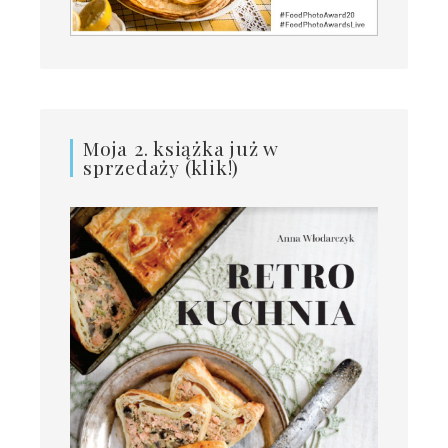
Moja 2. książka już w
sprzedaży (klik!)