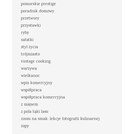
pomorskie prestige
poradnik domowy
przetwory
przystawki
ryby
sałatki
styl życia
trójmiasto
vintage cooking
warzywa
wielkanoc
wpis komercyjny
współpraca
współpraca komercyjna
z mięsem
z pola łąki lasu
zoom na smak: lekcje fotografii kulinarnej
zupy