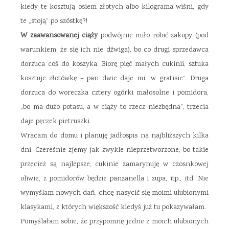
kiedy te kosztują osiem złotych albo kilograma wiśni, gdy
te „stoją” po szóstkę?!
W zaawansowanej ciąży
podwójnie miło robić zakupy (pod
warunkiem, że się ich nie dźwiga), bo co drugi sprzedawca
dorzuca coś do koszyka. Biorę pięć małych cukinii, sztuka
kosztuje złotówkę – pan dwie daje mi „w gratisie”. Druga
dorzuca do woreczka cztery ogórki małosolne i pomidora,
„bo ma dużo potasu, a w ciąży to rzecz niezbędna”, trzecia
daje pęczek pietruszki.
Wracam do domu i planuję jadłospis na najbliższych kilka
dni. Czereśnie zjemy jak zwykle nieprzetworzone, bo takie
przecież są najlepsze, cukinie zamarynuję w czosnkowej
oliwie, z pomidorów będzie panzanella i zupa, itp., itd. Nie
wymyślam nowych dań, chcę nasycić się moimi ulubionymi
klasykami, z których większość kiedyś już tu pokazywałam.
Pomyślałam sobie, że przypomnę jedne z moich ulubionych