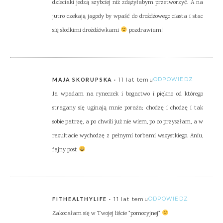
dzieciaki jedzą szybciej niż zdążyłabym przetworzyć. A na
jutro czekają jagody by wpaść do drożdżowego ciasta i stac
się słodkimi drożdżówkami
pozdrawiam!
11 lat temu
ODPOWIEDZ
MAJA SKORUPSKA
Ja wpadam na ryneczek i bogactwo i piękno od którego
stragany się uginają mnie poraża; chodzę i chodzę i tak
sobie patrzę, a po chwili już nie wiem, po co przyszłam, a w
rezultacie wychodzę z pełnymi torbami wszystkiego. Aniu,
fajny post
11 lat temu
ODPOWIEDZ
FITHEALTHYLIFE
Zakocałam się w Twojej liście "pomocyjnej"