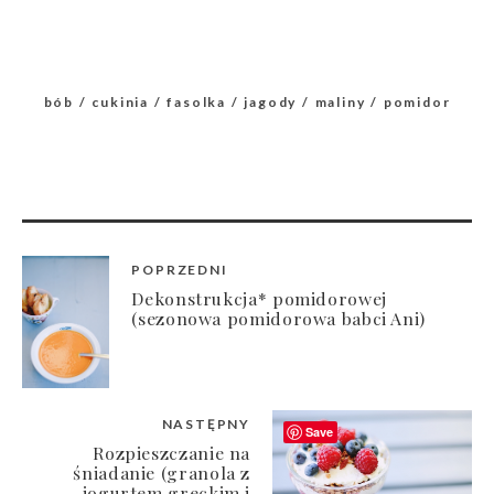
bób
cukinia
fasolka
jagody
maliny
pomidor
POPRZEDNI
Dekonstrukcja* pomidorowej
(sezonowa pomidorowa babci Ani)
NASTĘPNY
Save
Rozpieszczanie na
śniadanie (granola z
jogurtem greckim i