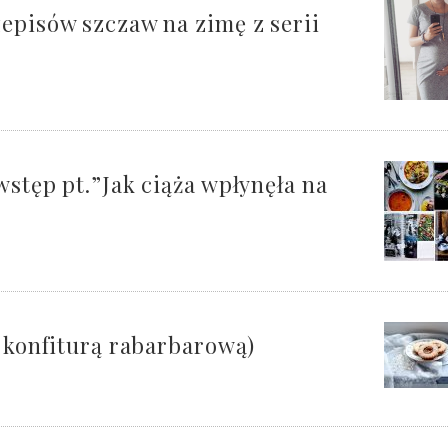
episów szczaw na zimę z serii
wstęp pt.”Jak ciąża wpłynęła na
z konfiturą rabarbarową)