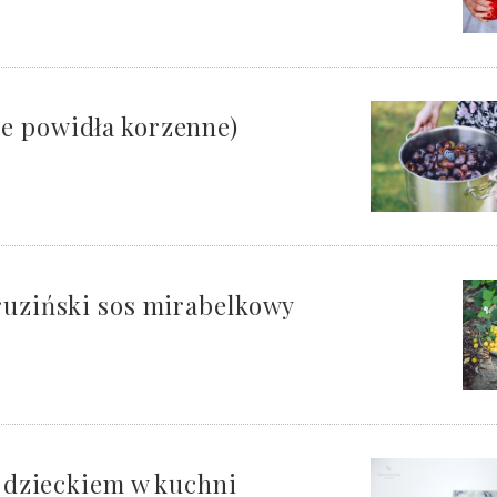
e powidła korzenne)
ruziński sos mirabelkowy
z dzieckiem w kuchni