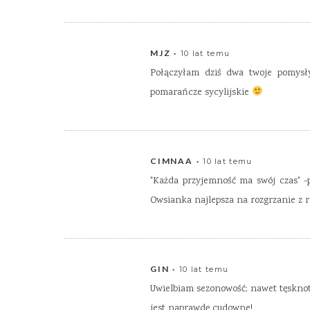
MJZ
10 lat temu
Połączyłam dziś dwa twoje pomysł
pomarańcze sycylijskie
CIMNAA
10 lat temu
"Każda przyjemność ma swój czas" -p
Owsianka najlepsza na rozgrzanie z r
GIN
10 lat temu
Uwielbiam sezonowość; nawet tęsknot
jest naprawdę cudowne!