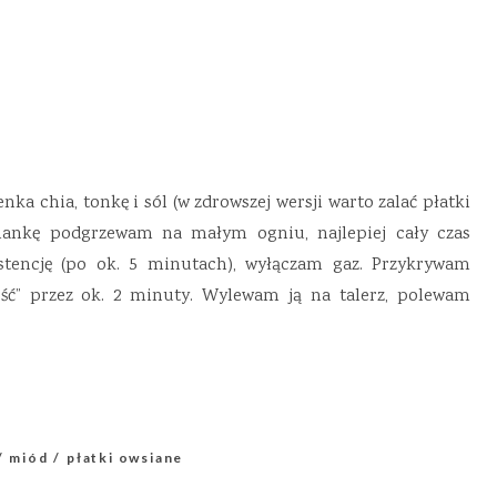
ka chia, tonkę i sól (w zdrowszej wersji warto zalać płatki
iankę podgrzewam na małym ogniu, najlepiej cały czas
tencję (po ok. 5 minutach), wyłączam gaz. Przykrywam
ść” przez ok. 2 minuty. Wylewam ją na talerz, polewam
miód
płatki owsiane