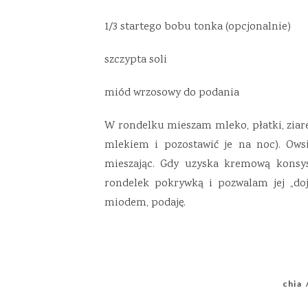
1/3 startego bobu tonka (opcjonalnie)
szczypta soli
miód wrzosowy do podania
W rondelku mieszam mleko, płatki, ziaren
mlekiem i pozostawić je na noc). Ows
mieszając. Gdy uzyska kremową konsys
rondelek pokrywką i pozwalam jej „doj
miodem, podaję.
chia