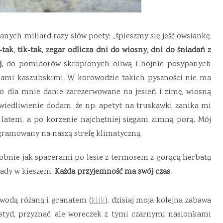
nych miliard razy słów poety: „śpieszmy się jeść owsiankę,
-tak, tik-tak, zegar odlicza dni do wiosny, dni do śniadań z
j,
do pomidorów skropionych oliwą i hojnie posypanych
wkami kaszubskimi. W korowodzie takich pyszności nie ma
o dla mnie danie zarezerwowane na jesień i zimę, wiosną
wiedliwienie dodam, że np. apetyt na truskawki zanika mi
 latem, a po korzenie najchętniej sięgam zimną porą. Mój
gramowany na naszą strefę klimatyczną.
dobnie jak spacerami po lesie z termosem z gorącą herbatą
ady w kieszeni.
Każda przyjemność ma swój czas.
odą różaną i granatem (
klik
), dzisiaj moja kolejna zabawa
styd, przyznać, ale woreczek z tymi czarnymi nasionkami