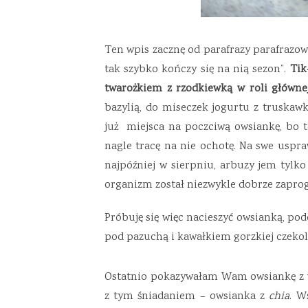
Ten wpis zacznę od parafrazy parafrazowa
tak szybko kończy się na nią sezon”.
Tik
twarożkiem z rzodkiewką w roli główne
bazylią, do miseczek jogurtu z truska
już miejsca na poczciwą owsiankę, bo t
nagle tracę na nie ochotę. Na swe uspra
najpóźniej w sierpniu, arbuzy jem tylko
organizm został niezwykle dobrze zapro
Próbuję się więc nacieszyć owsianką, po
pod pazuchą i kawałkiem gorzkiej czekol
Ostatnio pokazywałam Wam owsiankę z w
z tym śniadaniem – owsianka z
chia
. W