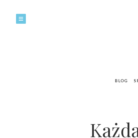
BLOG
S
Każda