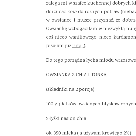
zalega mi w szafce kuchennej dobrych ki
dorzucać
chia
do różnych potraw (nieba
w owsiance i muszę przyznać, że dobrz
Owsiankę wzbogaciłam w niezwykłą nutę 
coś nieco waniliowego, nieco kardamon
pisałam już
tutaj
).
Do tego porządna łycha miodu wrzosoweg
OWSIANKA Z CHIA I TONKĄ
(składniki na 2 porcje)
100 g płatków owsianych błyskawicznyc
2 łyżki nasion chia
ok. 350 mleka (ja używam krowiego 2%)