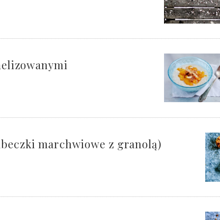
rmelizowanymi
babeczki marchwiowe z granolą)