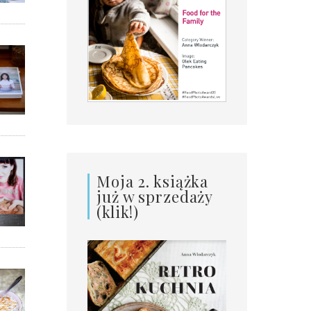
Moja 2. książka
już w sprzedaży
(klik!)