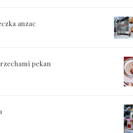
eczka anzac
orzechami pekan
a