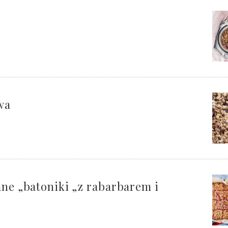
wa
ane „batoniki „z rabarbarem i