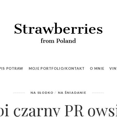
 robi czarny PR owsiance? Moja owsianka idealna –
PIS POTRAW
MOJE PORTFOLIO/KONTAKT
O MNIE
VIN
NA SŁODKO
NA ŚNIADANIE
bi czarny PR ows