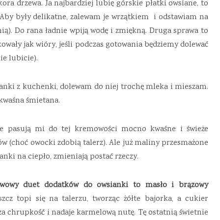
ora drzewa. Ja najbardziej lubię górskie płatki owsiane, to
 Aby były delikatne, zalewam je wrzątkiem
i odstawiam na
ią). Do rana ładnie wpiją wodę i zmiękną. Druga sprawa to
owały jak wióry, jeśli podczas gotowania będziemy dolewać
e lubicie).
ianki z kuchenki, dolewam do niej trochę mleka i mieszam.
 kwaśna śmietana.
e pasują mi do tej kremowości mocno kwaśne i świeże
ów (choć owocki zdobią talerz). Ale już maliny przesmażone
nki na ciepło, zmieniają postać rzeczy.
awowy duet dodatków do owsianki to masło i brązowy
zcz topi się na talerzu, tworząc żółte bajorka, a cukier
a chrupkość i nadaje karmelową nutę. Tę ostatnią świetnie