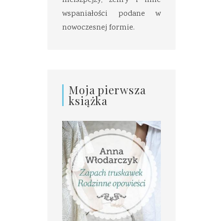
melszpejzy, zefiry i inne
wspaniałości podane w
nowoczesnej formie.
Moja pierwsza
książka