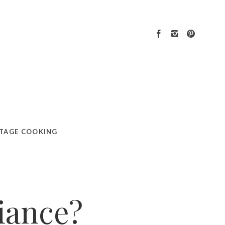
 przepis.
TAGE COOKING
iance?