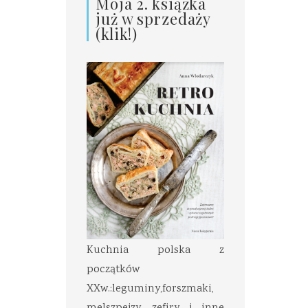
Moja 2. książka
już w sprzedaży
(klik!)
Kuchnia polska z
początków
XXw.:leguminy,forszmaki,