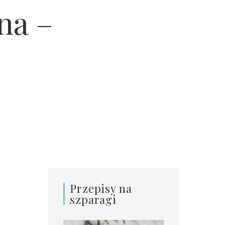
na –
Przepisy na
szparagi