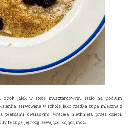
ie, obok jajek w sosie musztardowym, stało na podium
wsianka, serwowana w szkole jako rzadka zupa mleczna z
a płatkami owsianymi, wracała nietknięta przez dzieci.
iły tę zupę, jej rozgrzewająco-kojącą moc.