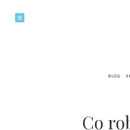
82%
Co
BLOG
S
Co ro