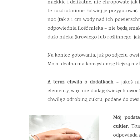
miękkie i delikatne, nie chropowate jak k
te rozdrobnione, łatwiej je przygotować.
noc (tak z 1 cm wody nad ich powierzchn
odpowiednia ilość mleka – nie będą smak
dużo mleka (krowiego lub roślinnego, jaki
Na koniec gotowania, już po zdjęciu ows
Moja idealna ma konsystencję lżejszą niż
A teraz chwila o dodatkach
– jakoś ni
elementy, więc nie dodaję świeżych owoc
chwilę z odrobiną cukru, podane do owsia
Mój podst
cukier.
Tłus
odpowiada z