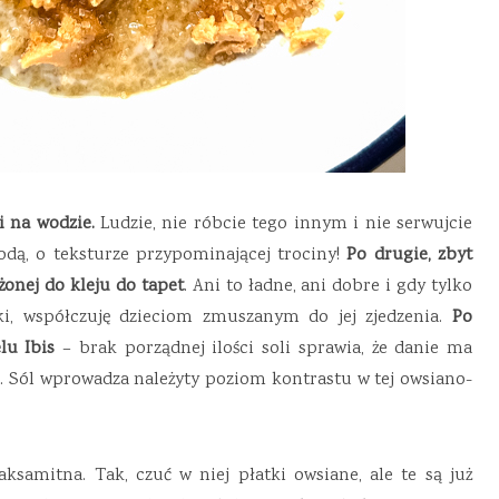
i na wodzie.
Ludzie, nie róbcie tego innym i nie serwujcie
ą, o teksturze przypominającej trociny!
Po drugie, zbyt
onej do kleju do tapet
. Ani to ładne, ani dobre i gdy tylko
ki, współczuję dzieciom zmuszanym do jej zjedzenia.
Po
lu Ibis
– brak porządnej ilości soli sprawia, że danie ma
 Sól wprowadza należyty poziom kontrastu w tej owsiano-
samitna. Tak, czuć w niej płatki owsiane, ale te są już