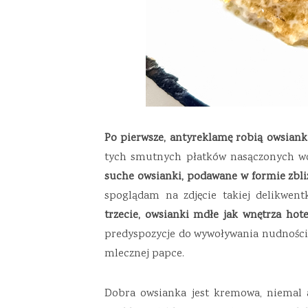
Po pierwsze, antyreklamę robią owsiank
tych smutnych płatków nasączonych wod
suche owsianki, podawane w formie zbliż
spoglądam na zdjęcie takiej delikwent
trzecie, owsianki mdłe jak wnętrza hote
predyspozycje do wywoływania nudności.
mlecznej papce.
Dobra owsianka jest kremowa, niemal ak