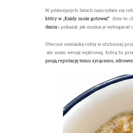
W późniejszych latach nauczyłam się ro
który w „Każdy może gotować”
(btw to c
dania
i pokazał, jak można je wzbogacać o
Obecnie owsiankę robię w ulubionej prop
ale mam wersję wyjściową, którą tu prz
psują reputację temu sycącemu, zdrow