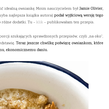
bić idealną owsiankę. Moim nauczycielem był
Jamie Olivier,
hyba najlepsza książka autora)
podał wyjściową wersję tego
 różne dodatki.
Tu –
klik
– publikowałam ten przepis.
orcji szukających sprawdzonych przepisów, czyli „na oko”,
edstawię.
Teraz jeszcze chwilkę poświęcę owsiankom, które
emu, ekonomicznemu daniu.