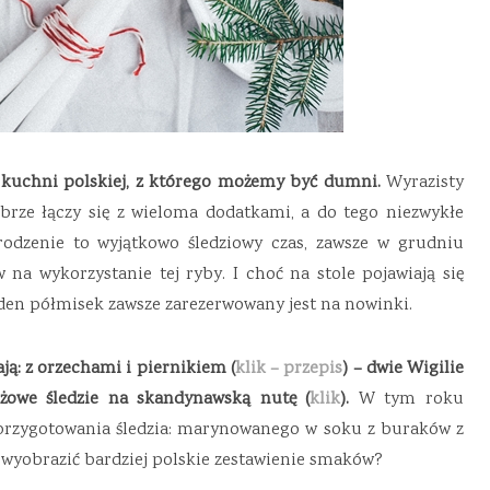
w kuchni polskiej, z którego możemy być dumni.
Wyrazisty
brze łączy się z wieloma dodatkami, a do tego niezwykłe
rodzenie to wyjątkowo śledziowy czas, zawsze w grudniu
na wykorzystanie tej ryby. I choć na stole pojawiają się
 jeden półmisek zawsze zarezerwowany jest na nowinki.
ają: z orzechami i piernikiem (
klik – przepis
) – dwie Wigilie
óżowe śledzie na skandynawską nutę (
klik
).
W tym roku
przygotowania śledzia: marynowanego w soku z buraków z
wyobrazić bardziej polskie zestawienie smaków?