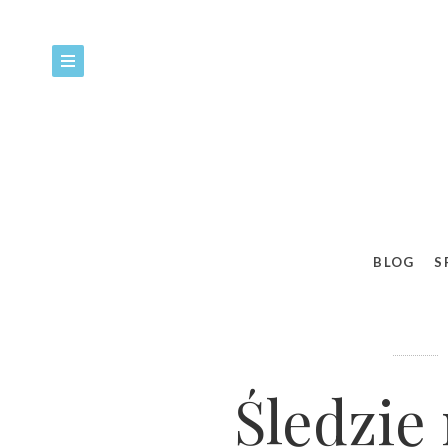
9
BLOG
S
Śledzie 