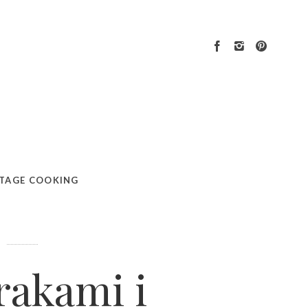
etaną
TAGE COOKING
urakami i