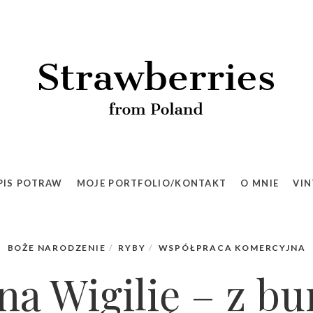
6%
Śledzie na Wigilię – z burakami i chrzanową śmi
PIS POTRAW
MOJE PORTFOLIO/KONTAKT
O MNIE
VIN
BOŻE NARODZENIE
RYBY
WSPÓŁPRACA KOMERCYJNA
na Wigilię – z b