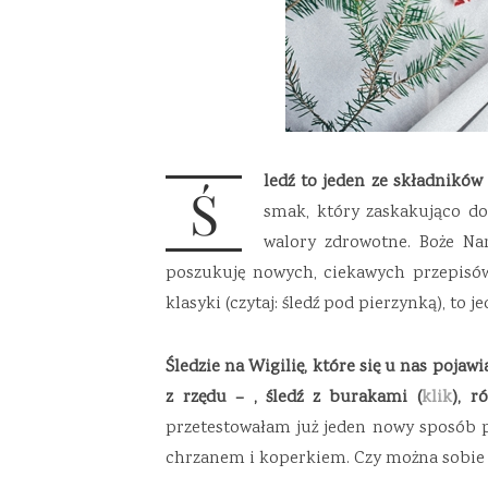
ledź to jeden ze składnikó
Ś
smak, który zaskakująco do
walory zdrowotne. Boże Na
poszukuję nowych, ciekawych przepisów 
klasyki (czytaj: śledź pod pierzynką), to
Śledzie na Wigilię, które się u nas pojawi
z rzędu – , śledź z burakami (
klik
), r
przetestowałam już jeden nowy sposób 
chrzanem i koperkiem. Czy można sobie 