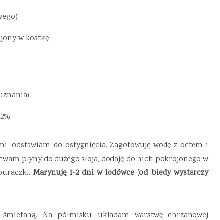
wego)
ojony w kostkę
 uznania)
12%
i, odstawiam do ostygnięcia. Zagotowuję wodę z octem i
ewam płyny do dużego słoja, dodaję do nich pokrojonego w
buraczki.
Marynuję 1-2 dni w lodówce (od biedy wystarczy
 śmietaną. Na półmisku układam warstwę chrzanowej