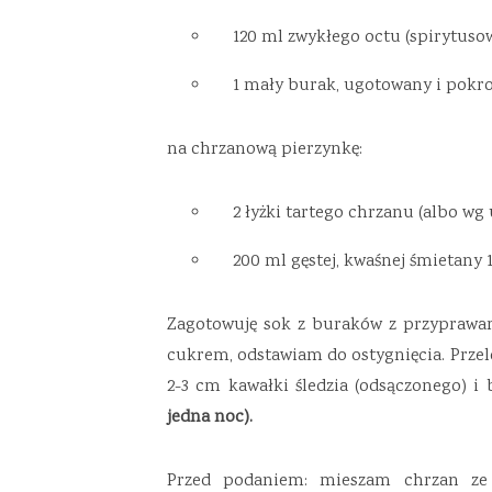
120 ml zwykłego octu (spirytuso
1 mały burak, ugotowany i pokr
na chrzanową pierzynkę:
2 łyżki tartego chrzanu (albo wg
200 ml gęstej, kwaśnej śmietany 
Zagotowuję sok z buraków z przyprawam
cukrem, odstawiam do ostygnięcia. Przel
2-3 cm kawałki śledzia (odsączonego) i 
jedna noc).
Przed podaniem: mieszam chrzan ze