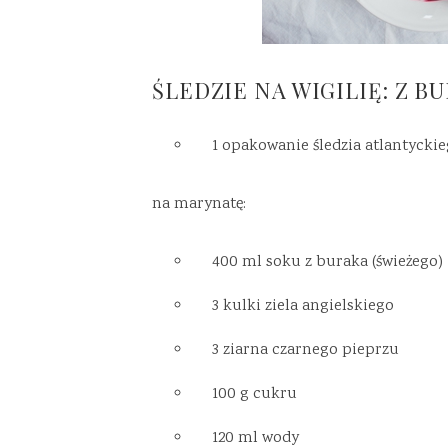
ŚLEDZIE NA WIGILIĘ: Z 
1 opakowanie śledzia atlantyckie
na marynatę:
400 ml soku z buraka (świeżego)
3 kulki ziela angielskiego
3 ziarna czarnego pieprzu
100 g cukru
120 ml wody