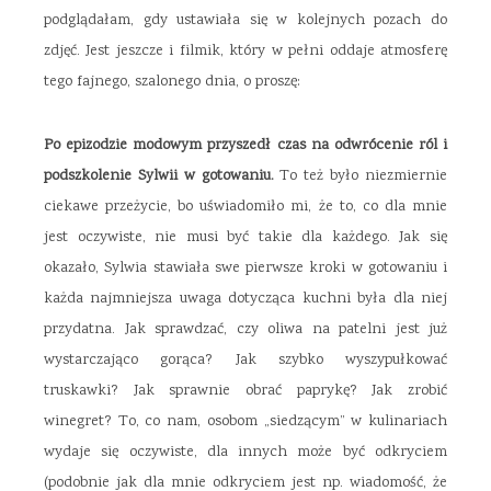
podglądałam, gdy ustawiała się w kolejnych pozach do
zdjęć. Jest jeszcze i filmik, który w pełni oddaje atmosferę
tego fajnego, szalonego dnia, o proszę:
Po epizodzie modowym przyszedł czas na odwrócenie ról i
podszkolenie Sylwii w gotowaniu.
To też było niezmiernie
ciekawe przeżycie, bo uświadomiło mi, że to, co dla mnie
jest oczywiste, nie musi być takie dla każdego. Jak się
okazało, Sylwia stawiała swe pierwsze kroki w gotowaniu i
każda najmniejsza uwaga dotycząca kuchni była dla niej
przydatna. Jak sprawdzać, czy oliwa na patelni jest już
wystarczająco gorąca? Jak szybko wyszypułkować
truskawki? Jak sprawnie obrać paprykę? Jak zrobić
winegret? To, co nam, osobom „siedzącym” w kulinariach
wydaje się oczywiste, dla innych może być odkryciem
(podobnie jak dla mnie odkryciem jest np. wiadomość, że