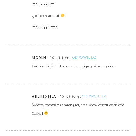
????? ?????
good job Beautiful!
???? ????????
10 lat temu
ODPOWIEDZ
MGDLN
świetna akcja! a eton mess to najlepszy wiosenny deser
10 lat temu
ODPOWIEDZ
HDJNSXMLA
Świetny pomysł z zamianą ról, a na widok deseru aż cieknie
ślinka !