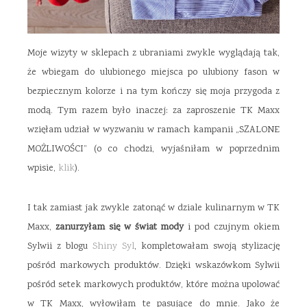
Moje wizyty w sklepach z ubraniami zwykle wyglądają tak,
że wbiegam do ulubionego miejsca po ulubiony fason w
bezpiecznym kolorze i na tym kończy się moja przygoda z
modą. Tym razem było inaczej: za zaproszenie TK Maxx
wzięłam udział w wyzwaniu w ramach kampanii „SZALONE
MOŻLIWOŚCI” (o co chodzi, wyjaśniłam w poprzednim
wpisie,
klik
).
I tak zamiast jak zwykle zatonąć w dziale kulinarnym w TK
Maxx,
zanurzyłam się w świat mody
i pod czujnym okiem
Sylwii z blogu
Shiny Syl
, kompletowałam swoją stylizację
pośród markowych produktów. Dzięki wskazówkom Sylwii
pośród setek markowych produktów, które można upolować
w TK Maxx, wyłowiłam te pasujące do mnie. Jako że