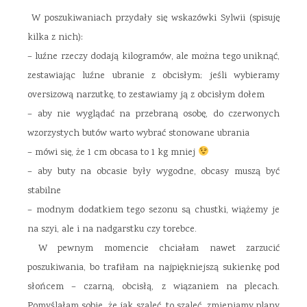
W poszukiwaniach przydały się wskazówki Sylwii (spisuję
kilka z nich):
– luźne rzeczy dodają kilogramów, ale można tego uniknąć,
zestawiając luźne ubranie z obcisłym; jeśli wybieramy
oversizową narzutkę, to zestawiamy ją z obcisłym dołem
– aby nie wyglądać na przebraną osobę, do czerwonych
wzorzystych butów warto wybrać stonowane ubrania
– mówi się, że 1 cm obcasa to 1 kg mniej
– aby buty na obcasie były wygodne, obcasy muszą być
stabilne
– modnym dodatkiem tego sezonu są chustki, wiążemy je
na szyi, ale i na nadgarstku czy torebce.
W pewnym momencie chciałam nawet zarzucić
poszukiwania, bo trafiłam na najpiękniejszą sukienkę pod
słońcem – czarną, obcisłą, z wiązaniem na plecach.
Pomyślałam sobie, że jak szaleć, to szaleć, zmieniamy plany