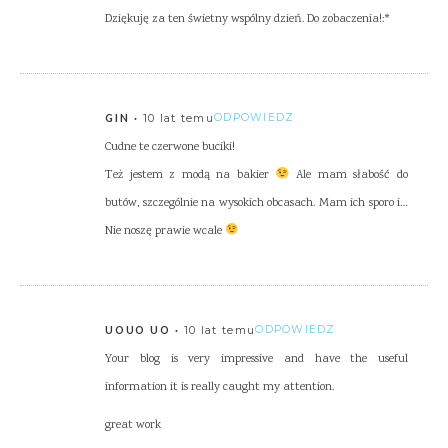
Dziękuję za ten świetny wspólny dzień. Do zobaczenia!:*
10 lat temu
ODPOWIEDZ
GIN
Cudne te czerwone buciki!
Też jestem z modą na bakier
Ale mam słabość do
butów, szczególnie na wysokich obcasach. Mam ich sporo i…
Nie noszę prawie wcale
10 lat temu
ODPOWIEDZ
UOUO UO
Your blog is very impressive and have the useful
information it is really caught my attention.
great work