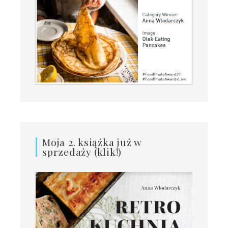
Moja 2. książka już w
sprzedaży (klik!)