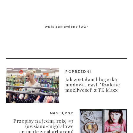
wpis zamawiany (wz)
POPRZEDNI
Jak zostałam blogerką
modową, czyli "Szalone
możliwości" z TK Maxx
NASTĘPNY
Przepisy na jedną rękę #3
(owsiano-migdałowe
crumble z rabarbarem)