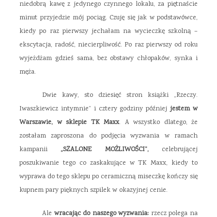
niedobrą kawę z jedynego czynnego lokalu, za piętnaście
minut przyjedzie mój pociąg. Czuję się jak w podstawówce,
kiedy po raz pierwszy jechałam na wycieczkę szkolną –
ekscytacja, radość, niecierpliwość. Po raz pierwszy od roku
wyjeżdżam gdzieś sama, bez obstawy chłopaków, synka i
męża.
Dwie kawy, sto dziesięć stron książki „Rzeczy.
Iwaszkiewicz intymnie” i cztery godziny później
jestem w
Warszawie, w sklepie TK Maxx
. A wszystko dlatego, że
zostałam zaproszona do podjęcia wyzwania w ramach
kampanii
„SZALONE MOŻLIWOŚCI”,
celebrującej
poszukiwanie tego co zaskakujące w TK Maxx, kiedy to
wyprawa do tego sklepu po ceramiczną miseczkę kończy się
kupnem pary pięknych szpilek w okazyjnej cenie.
Ale
wracając do naszego wyzwania:
rzecz polega na