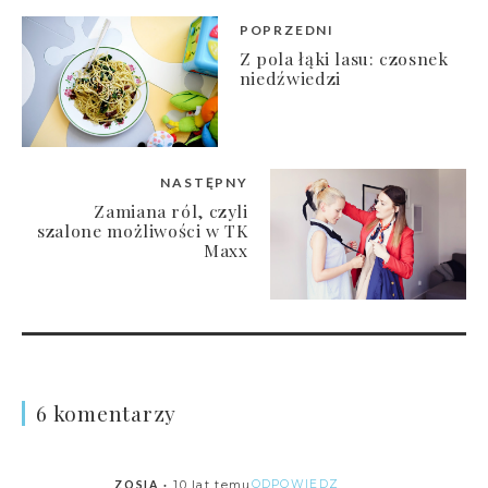
POPRZEDNI
Z pola łąki lasu: czosnek
niedźwiedzi
NASTĘPNY
Zamiana ról, czyli
szalone możliwości w TK
Maxx
6 komentarzy
10 lat temu
ODPOWIEDZ
ZOSIA