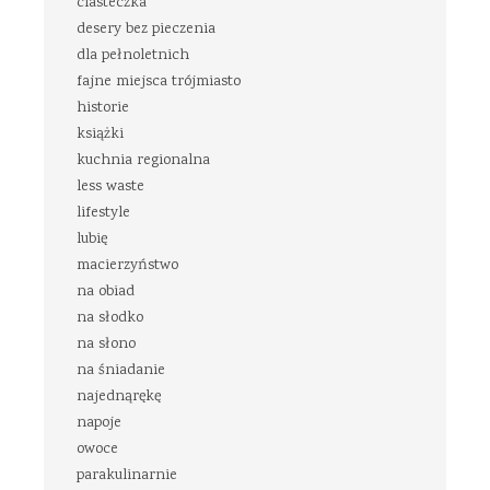
ciasteczka
desery bez pieczenia
dla pełnoletnich
fajne miejsca trójmiasto
historie
książki
kuchnia regionalna
less waste
lifestyle
lubię
macierzyństwo
na obiad
na słodko
na słono
na śniadanie
najednąrękę
napoje
owoce
parakulinarnie