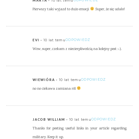
10 lat temu
ODPOWIEDZ
MARTA
Pierwszy taki wyjazd to dużo emocji
Super, że się udało!
10 lat temu
ODPOWIEDZ
EVI
Wow, super, czekam z niecierpliwością na kolejny post :-).
10 lat temu
ODPOWIEDZ
WIEWIÓRA
no no ciekawa zamiana ról
10 lat temu
ODPOWIEDZ
JACOB WILLIAM
Thanks for posting useful links in your article regarding
military. Keep it up.