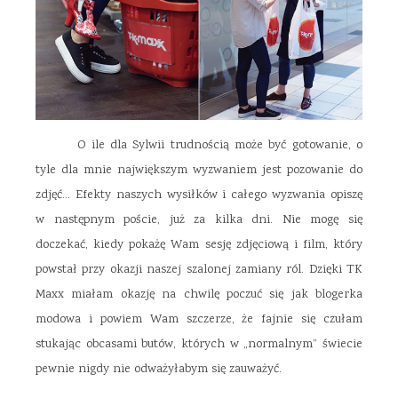
O ile dla Sylwii trudnością może być gotowanie, o
tyle dla mnie największym wyzwaniem jest pozowanie do
zdjęć… Efekty naszych wysiłków i całego wyzwania opiszę
w następnym poście, już za kilka dni. Nie mogę się
doczekać, kiedy pokażę Wam sesję zdjęciową i film, który
powstał przy okazji naszej szalonej zamiany ról. Dzięki TK
Maxx miałam okazję na chwilę poczuć się jak blogerka
modowa i powiem Wam szczerze, że fajnie się czułam
stukając obcasami butów, których w „normalnym” świecie
pewnie nigdy nie odważyłabym się zauważyć.