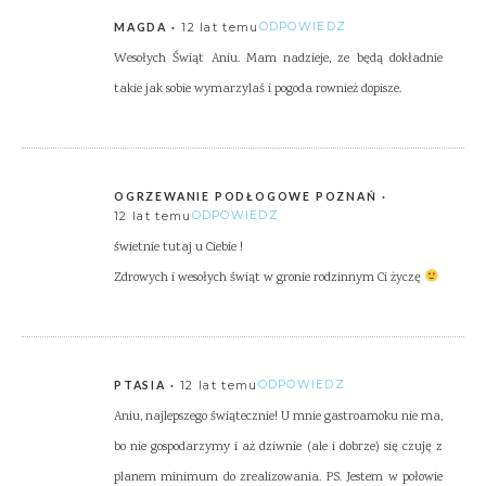
12 lat temu
ODPOWIEDZ
MAGDA
Wesołych Świąt Aniu. Mam nadzieje, ze będą dokładnie
takie jak sobie wymarzylaś i pogoda rownież dopisze.
OGRZEWANIE PODŁOGOWE POZNAŃ
12 lat temu
ODPOWIEDZ
świetnie tutaj u Ciebie !
Zdrowych i wesołych świąt w gronie rodzinnym Ci życzę
12 lat temu
ODPOWIEDZ
PTASIA
Aniu, najlepszego świątecznie! U mnie gastroamoku nie ma,
bo nie gospodarzymy i aż dziwnie (ale i dobrze) się czuję z
planem minimum do zrealizowania. PS. Jestem w połowie