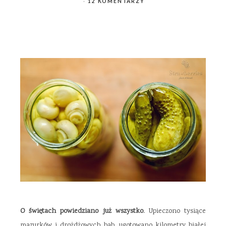
12 KOMENTARZY
O
świętach powiedziano już wszystko.
Upieczono tysiące
mazurków i drożdżowych bab, ugotowano kilometry białej