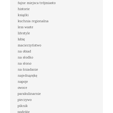
fajne miejsca trójmiasto
historie
książki
kuchnia regionalna
less waste
lifestyle
lubię
macierzyństwo
na obiad
na słodko
na słono
na śniadanie
najednąrękę
napoje
owoce
parakulinarnie
pieczywo
piknik
podróże