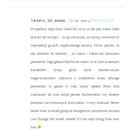
12 lat temu
ODPOWIEDZ
TROPIC_OF_ANNA
Przepiekny wpis Aniu! Cenie Cie za to, ze nie jesz miesa (albo
starasz sie nie jesc) – ja np. Uwazam, ze farmy zwierzece to
najwiekszy grzech wspolczesnego swiata…Teraz piszesz, ze
nie chodzisz do kosciola – ja takze i takze nie obawiam
powiedziec tego glosno! Bardzo sie ciesze, ze w tym szalonym
katolickim kraju gdzie bycie niewierzacym
wegetarianinem zakrawa o szalenstwo masz odwage
powiedziec to glosno w taki 'ladny' sposob. Moze ktos
zastanowi sie nad swoja pseudo duchowoscia czy sensem
jedzenia torturowanych kurczakow 3 razy dziennie. Never
doubt that a small group of thoughtful, committed citizens
can change the world; indeed, it's the only thing that ever
has.