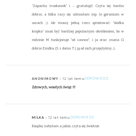
"Zapachu truskawek" i – gratuluję!. Czyta się bardzo
dobrze, a kilka razy się uśmiałam (np. to geranium w
uszach ;). Ale muszę jedną rzecz sprostować: "słodka
kropka" musi być bardziej popularnym określeniem, bo w
rodzinie M funkcjonuje "od zawsze", i ja oraz znana Ci
dobrze Emilka (S. z domu T.) ją od nich przejęłyśmy ;).
12 lat temu
ODPOWIEDZ
ANONIMOWY
Zdrowych, wesołych świąt !!!
12 lat temu
ODPOWIEDZ
MILKA
Książkę nabyłam a jakże, czyta się świetnie