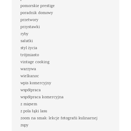
pomorskie prestige
poradnik domowy
przetwory
przystawki
ryby
sałatki
styl życia
trójmiasto
vintage cooking
warzywa
wielkanoc
wpis komercyjny
współpraca
współpraca komercyjna
z mięsem
z pola łąki lasu
zoom na smak: lekcje fotografii kulinarnej
zupy