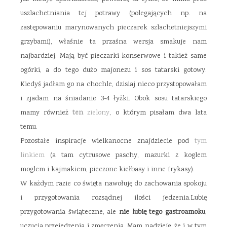
uszlachetniania tej potrawy (polegających np. na
zastępowaniu marynowanych pieczarek szlachetniejszymi
grzybami), właśnie ta przaśna wersja smakuje nam
najbardziej. Mają być pieczarki konserwowe i takież same
ogórki, a do tego dużo majonezu i sos tatarski gotowy.
Kiedyś jadłam go na chochle, dzisiaj nieco przystopowałam
i zjadam na śniadanie 3-4 łyżki. Obok sosu tatarskiego
mamy również
ten
zielony
, o którym pisałam dwa lata
temu.
Pozostałe inspiracje wielkanocne znajdziecie pod
tym
linkiem
(a tam cytrusowe paschy, mazurki z koglem
moglem i kajmakiem, pieczone kiełbasy i inne frykasy).
W każdym razie co święta nawołuję do zachowania spokoju
i przygotowania rozsądnej ilości jedzenia.Lubię
przygotowania świąteczne, ale
nie lubię tego gastroamoku
,
uczucia przejedzenia i zmęczenia. Mam nadzieję, że i w tym