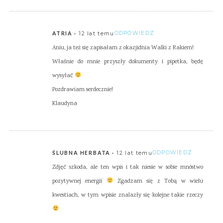
12 lat temu
ODPOWIEDZ
ATRIA
Aniu, ja też się zapisałam z okazjidnia Walki z Rakiem!
Właśnie do mnie przyszły dokumenty i pipetka, będę
wysyłać
Pozdrawiam serdecznie!
Klaudyna
12 lat temu
ODPOWIEDZ
ŚLUBNA HERBATA
Zdjęć szkoda, ale ten wpis i tak niesie w sobie mnóstwo
pozytywnej energii
Zgadzam się z Tobą w wielu
kwestiach, w tym wpisie znalazły się kolejne takie rzeczy