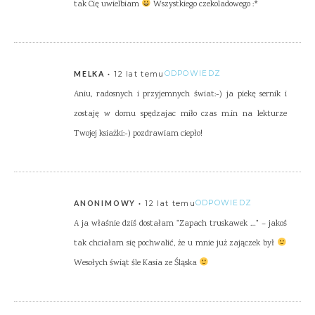
tak Cię uwielbiam
Wszystkiego czekoladowego :*
12 lat temu
ODPOWIEDZ
MELKA
Aniu, radosnych i przyjemnych świat:-) ja piekę sernik i
zostaję w domu spędzajac miło czas m.in na lekturze
Twojej ksiażki:-) pozdrawiam ciepło!
12 lat temu
ODPOWIEDZ
ANONIMOWY
A ja właśnie dziś dostałam "Zapach truskawek …" – jakoś
tak chciałam się pochwalić, że u mnie już zajączek był
Wesołych świąt śle Kasia ze Śląska