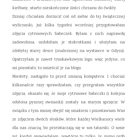
kiełbasy, utarto nieskończone ilości chrzanu do ćwikły.
Dzisiaj chciałam dorzucić coś od siebie do tej świątecznej
wyliczanki, już kilka tygodni wcześniej przygotowałam
zdjęcia cytrusowych babeczek. Byłam z nich naprawdę
zadowolona, ozdobiłam je stokrotkami i ułożyłam na
zdobytej starej desce (znalezionej na wystawce w Gdyni).
Opatrzyłam je nawet truskawkowym logo, więc jedyne, co
mi pozostało, to umieścić je na blogu.
Niestety, nastąpiło to przed zmianą komputera. I chociaż
kilkanaście razy sprawdzałam, czy przegrałam wszystkie
zdjęcia, okazało się, że moje cytrusowe babeczki (i kolejna
odsłona pysznej owsianki) zostały na starym sprzęcie. W
związku z tym muszę obejść się smakiem i pozostawiam Was
ze zdjęciem dwóch słoików, które każdej Wielkanocy wiele
dla nas znaczą, bo przeistaczają się w sos tatarski. O sosie
już kiedyś opowiadałam, powtórzę tu tylko, że mimo prób