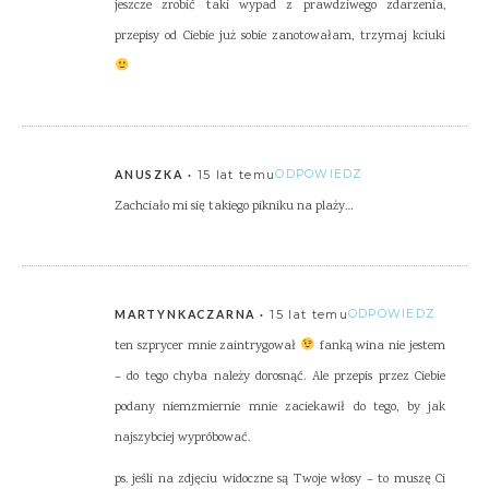
jeszcze zrobić taki wypad z prawdziwego zdarzenia,
przepisy od Ciebie już sobie zanotowałam, trzymaj kciuki
15 lat temu
ODPOWIEDZ
ANUSZKA
Zachciało mi się takiego pikniku na plaży…
15 lat temu
ODPOWIEDZ
MARTYNKACZARNA
ten szprycer mnie zaintrygował
fanką wina nie jestem
– do tego chyba należy dorosnąć. Ale przepis przez Ciebie
podany niemzmiernie mnie zaciekawił do tego, by jak
najszybciej wypróbować.
ps. jeśli na zdjęciu widoczne są Twoje włosy – to muszę Ci