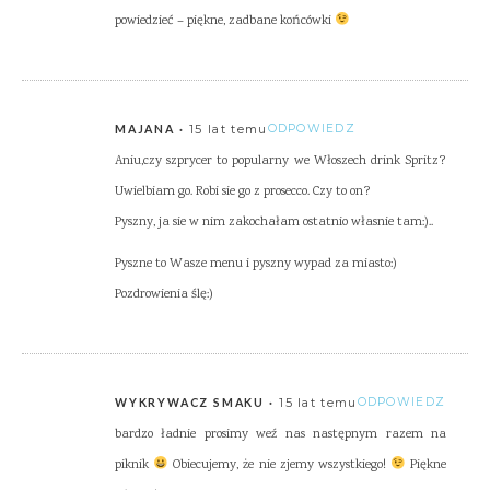
powiedzieć – piękne, zadbane końcówki
15 lat temu
ODPOWIEDZ
MAJANA
Aniu,czy szprycer to popularny we Włoszech drink Spritz?
Uwielbiam go. Robi sie go z prosecco. Czy to on?
Pyszny, ja sie w nim zakochałam ostatnio własnie tam:)..
Pyszne to Wasze menu i pyszny wypad za miasto:)
Pozdrowienia ślę:)
15 lat temu
ODPOWIEDZ
WYKRYWACZ SMAKU
bardzo ładnie prosimy weź nas następnym razem na
piknik
Obiecujemy, że nie zjemy wszystkiego!
Piękne