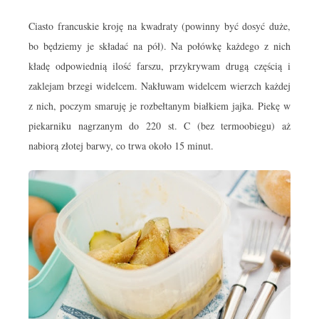
Ciasto francuskie kroję na kwadraty (powinny być dosyć duże,
bo będziemy je składać na pół). Na połówkę każdego z nich
kładę odpowiednią ilość farszu, przykrywam drugą częścią i
zaklejam brzegi widelcem. Nakłuwam widelcem wierzch każdej
z nich, poczym smaruję je rozbełtanym białkiem jajka. Piekę w
piekarniku nagrzanym do 220 st. C (bez termoobiegu) aż
nabiorą złotej barwy, co trwa około 15 minut.