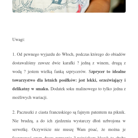
Uwagi:
1. Od pewnego wyjazdu do Włoch, podczas którego do obiadów
dostawaliśmy zawsze dwie karafki ? jedną z winem, drugą z
zprycer to idealne
wodą ? jestem wielką fanką szprycerów. S
towarzystwo dla letnich posiłków: jest lekki, orzeźwiający i
delikatny w smaku.
Dodatek soku malinowego to tylko jedna z
możliwych wariacji.
2. Paczuszki z ciasta francuskiego są fajnym patentem na piknik.
Nie brudzą, a do ich zjedzenia wystarczy dłoń uzbrojona w
serwetkę. Oczywiście nie muszę Wam pisać, że można je
faszerować czym dusza zapragnie ? największy klasyk to chyba