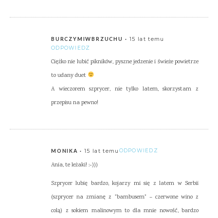
15 lat temu
BURCZYMIWBRZUCHU
ODPOWIEDZ
Ciężko nie lubić pikników, pyszne jedzenie i świeże powietrze
to udany duet
A wieczorem szprycer, nie tylko latem, skorzystam z
przepisu na pewno!
15 lat temu
ODPOWIEDZ
MONIKA
Ania, te leżaki! :-)))
Szprycer lubię bardzo, kojarzy mi się z latem w Serbii
(szprycer na zmianę z "bambusem" – czerwone wino z
colą) z sokiem malinowym to dla mnie nowość, bardzo