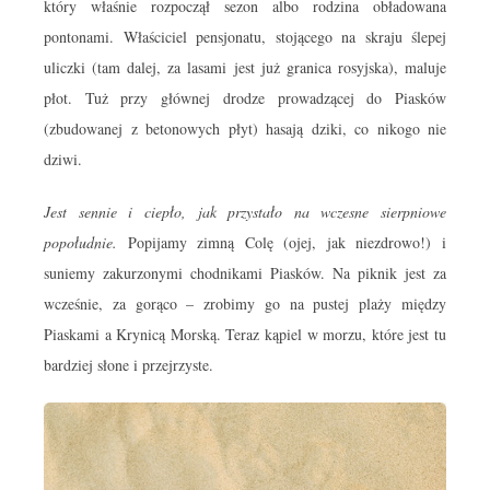
który właśnie rozpoczął sezon albo rodzina obładowana
pontonami. Właściciel pensjonatu, stojącego na skraju ślepej
uliczki (tam dalej, za lasami jest już granica rosyjska), maluje
płot. Tuż przy głównej drodze prowadzącej do Piasków
(zbudowanej z betonowych płyt) hasają dziki, co nikogo nie
dziwi.
Jest sennie i ciepło, jak przystało na wczesne sierpniowe
popołudnie.
Popijamy zimną Colę (ojej, jak niezdrowo!) i
suniemy zakurzonymi chodnikami Piasków. Na piknik jest za
wcześnie, za gorąco – zrobimy go na pustej plaży między
Piaskami a Krynicą Morską. Teraz kąpiel w morzu, które jest tu
bardziej słone i przejrzyste.