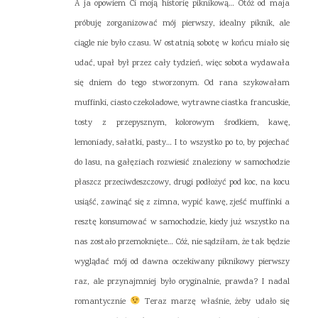
A ja opowiem Ci moją historię piknikową… Otóż od maja
próbuję zorganizować mój pierwszy, idealny piknik, ale
ciągle nie było czasu. W ostatnią sobotę w końcu miało się
udać, upał był przez cały tydzień, więc sobota wydawała
się dniem do tego stworzonym. Od rana szykowałam
muffinki, ciasto czekoladowe, wytrawne ciastka francuskie,
tosty z przepysznym, kolorowym środkiem, kawę,
lemoniady, sałatki, pasty… I to wszystko po to, by pojechać
do lasu, na gałęziach rozwiesić znaleziony w samochodzie
płaszcz przeciwdeszczowy, drugi podłożyć pod koc, na kocu
usiąść, zawinąć się z zimna, wypić kawę, zjeść muffinki a
resztę konsumować w samochodzie, kiedy już wszystko na
nas zostało przemoknięte… Cóż, nie sądziłam, że tak będzie
wyglądać mój od dawna oczekiwany piknikowy pierwszy
raz, ale przynajmniej było oryginalnie, prawda? I nadal
romantycznie
Teraz marzę właśnie, żeby udało się