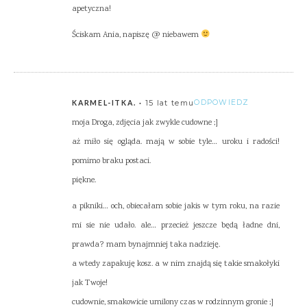
apetyczna!
Ściskam Ania, napiszę @ niebawem
15 lat temu
ODPOWIEDZ
KARMEL-ITKA.
moja Droga, zdjęcia jak zwykle cudowne ;]
aż miło się ogląda. mają w sobie tyle… uroku i radości!
pomimo braku postaci.
piękne.
a pikniki… och, obiecałam sobie jakis w tym roku, na razie
mi sie nie udało. ale… przecież jeszcze będą ładne dni,
prawda? mam bynajmniej taka nadzieję.
a wtedy zapakuję kosz. a w nim znajdą się takie smakołyki
jak Twoje!
cudownie, smakowicie umilony czas w rodzinnym gronie ;]