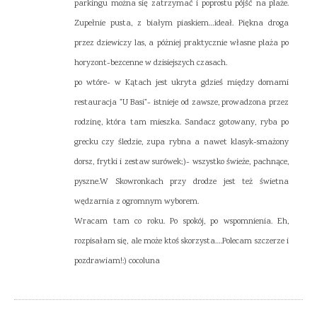
parkingu można się zatrzymać i poprostu pójść na plaże.
Zupełnie pusta, z białym piaskiem…ideał. Piękna droga
przez dziewiczy las, a póżniej praktycznie własne plaża po
horyzont-bezcenne w dzisiejszych czasach.
po wtóre- w Kątach jest ukryta gdzieś między domami
restauracja "U Basi"- istnieje od zawsze, prowadzona przez
rodzinę, która tam mieszka. Sandacz gotowany, ryba po
grecku czy śledzie, zupa rybna a nawet klasyk-smażony
dorsz, frytki i zestaw surówek;)- wszystko świeże, pachnące,
pyszne.W Skowronkach przy drodze jest też świetna
wędzarnia z ogromnym wyborem.
Wracam tam co roku. Po spokój, po wspomnienia. Eh,
rozpisałam się, ale może ktoś skorzysta….Polecam szczerze i
pozdrawiam!:) cocoluna