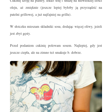
Cukinię kroję na plastry, lekko solę i smażę na niewielkiej ilości
oleju, aż zmięknie (jeszcze lepiej byłoby ją przyrządzić na
patelni grillowej, a już najfajniej na grillu).
W słoiczku mieszam składniki sosu, dodając więcej oliwy, jeżeli
jest zbyt gęsty.
Przed podaniem cukinię polewam sosem. Najlepiej, gdy jest
jeszcze ciepła, ale na zimno też smakuje b. dobrze.