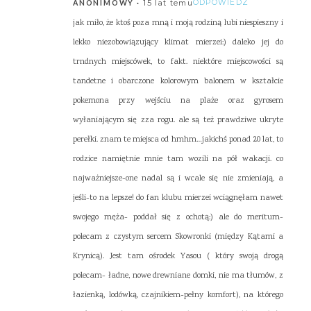
15 lat temu
ODPOWIEDZ
ANONIMOWY
jak miło, że ktoś poza mną i moją rodziną lubi niespieszny i
lekko niezobowiązujący klimat mierzei:) daleko jej do
trndnych miejscówek, to fakt. niektóre miejscowości są
tandetne i obarczone kolorowym balonem w kształcie
pokemona przy wejściu na plaże oraz gyrosem
wyłaniającym się zza rogu. ale są też prawdziwe ukryte
perełki. znam te miejsca od hmhm…jakichś ponad 20 lat, to
rodzice namiętnie mnie tam wozili na pół wakacji. co
najważniejsze-one nadal są i wcale się nie zmieniają, a
jeśli-to na lepsze! do fan klubu mierzei wciągnęłam nawet
swojego męża- poddał się z ochotą:) ale do meritum-
polecam z czystym sercem Skowronki (między Kątami a
Krynicą). Jest tam ośrodek Yasou ( który swoją drogą
polecam- ładne, nowe drewniane domki, nie ma tłumów, z
łazienką, lodówką, czajnikiem-pełny komfort), na którego