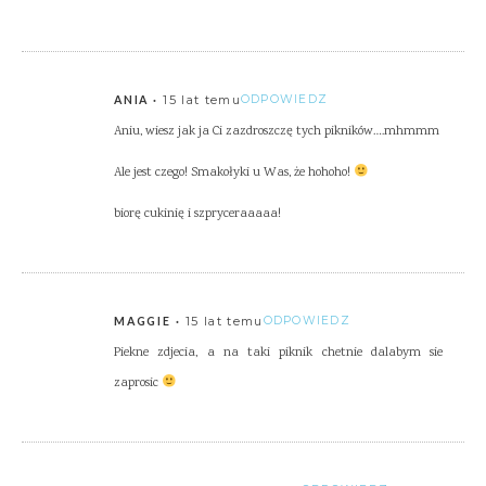
15 lat temu
ODPOWIEDZ
ANIA
Aniu, wiesz jak ja Ci zazdroszczę tych pikników….mhmmm
Ale jest czego! Smakołyki u Was, że hohoho!
biorę cukinię i szpryceraaaaa!
15 lat temu
ODPOWIEDZ
MAGGIE
Piekne zdjecia, a na taki piknik chetnie dalabym sie
zaprosic