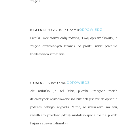
zdjęcia!
15 lat temu
ODPOWIEDZ
BEATA LIPOV
Pikniki uwielbiamy całą rodziną. Twój opis smakowity, a
zdjęcie drewnianych leżanek po prostu mnie powaliło.
Pozdrawiam serdecznie!
15 lat temu
ODPOWIEDZ
GOSIA
Ale milutko. Ja też lubię pikniki. Szczęście moich
dziewczynek wymalowane na buziach jest nie do opisania
podczas takiego wypadu. Mimo, że mieszkam na wsi,
uwielbiam pojechać gdzieś niedaleko specjalnie na piknik.
Fajna zabawa i klimat:-)