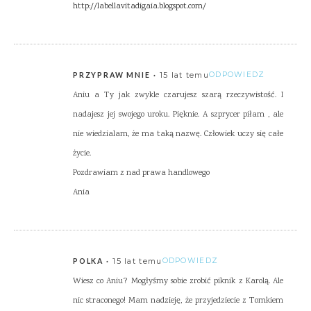
http://labellavitadigaia.blogspot.com/
15 lat temu
ODPOWIEDZ
PRZYPRAW MNIE
Aniu a Ty jak zwykle czarujesz szarą rzeczywistość. I
nadajesz jej swojego uroku. Pięknie. A szprycer piłam , ale
nie wiedzialam, że ma taką nazwę. Człowiek uczy się całe
życie.
Pozdrawiam z nad prawa handlowego
Ania
15 lat temu
ODPOWIEDZ
POLKA
Wiesz co Aniu? Mogłyśmy sobie zrobić piknik z Karolą. Ale
nic straconego! Mam nadzieję, że przyjedziecie z Tomkiem