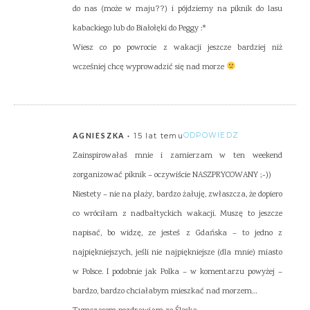
do nas (może w maju??) i pójdziemy na piknik do lasu
kabackiego lub do Białołęki do Peggy :*
Wiesz co po powrocie z wakacji jeszcze bardziej niż
wcześniej chcę wyprowadzić się nad morze
15 lat temu
ODPOWIEDZ
AGNIESZKA
Zainspirowałaś mnie i zamierzam w ten weekend
zorganizować piknik – oczywiście NASZPRYCOWANY ;-))
Niestety – nie na plaży, bardzo żałuję, zwłaszcza, że dopiero
co wróciłam z nadbałtyckich wakacji. Muszę to jeszcze
napisać, bo widzę, ze jesteś z Gdańska – to jedno z
najpiękniejszych, jeśli nie najpiękniejsze (dla mnie) miasto
w Polsce. I podobnie jak Polka – w komentarzu powyżej –
bardzo, bardzo chciałabym mieszkać nad morzem…