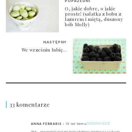
POPRZEDNI
O, jakie dobre, o jakie
proste! (sałatka z bobu z
lazurem i miętą, duszony
bób Molly)
NASTĘPNY
We wrześniu lubię...
33 komentarze
15 lat temu
ODPOWIEDZ
ANNA FERRARIS