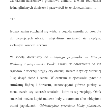
Za oknem nabrzmiewa granatowa chmura, a wiatr roztrzaskał
jedną glinianych doniczek i przewrócił tę ze słonecznikami…
***
Jednak zanim rozchulał się wiatr, a pogoda zmusiła do powrotu
do cieplejszych ubrań, zdążyliśmy nacieszyć się ciepłym,
złotawym końcem sierpnia.
W sobotę dotarliśmy do
ostatniego przystanku na Mierzei
Wiślanej ? miejscowości Piaski
. Piaski, w odróżnieniu od ich
sąsiadów ? tłocznej Stegny czy oblanej kiczem Krynicy Morskiej
pachnie
? są dosyć ciche i senne. W centrum miejscowości
smażoną flądrą i dorszem
, stanowiącymi główne punkty w
menu trzech czy czterech smażalni, które tu się znajdują. Obok
smażalni można kupić mdławe lody z automatu albo oblepione
osami jagodzianki.
Gdzieniegdzie przemknie blady plażowicz
,