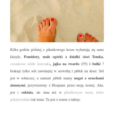
Kilka godzin później z piknikowego kosza wyłaniają się same
Pomidory, małe ogórki z działki cioci Tomka,
klasyki.
, jajka na twardo (!!!) i bułki
czosnkowe nóżki kurczaka
?
brakuje tylko soli zawiniętej w serwetkę i jabłek na deser. Sól
nugat z orzechami
jest w solniczce, a zamiast jabłek mamy
ziemnymi
, przywieziony z Hiszpanii przez moją siostrę. Aha,
cukinia
jest i
, ale inna niż w
piknikowym menu, które
pokazywałam
rok temu. Ta jest z sosem z tahiny.