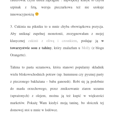
szpinak z fetą, wersja pieczarkowa też nie szokuje
innowacyjnością
3. Cukinia na pikniku to u mnie chyba obowiązkowa pozycja.
Aby uniknąć zupełnej monotonii, zrezygnowałam z mojej
w
klasycznej
cukinii z oliwą i czosnkiem
, podając ją
towarzystwie sosu z tahiny
, który znalazłam u
Molly
(z blogu
Orangette).
Tahina to pasta sezamowa, która stanowi popularny składnik
wielu bliskowschodnich potraw (np. hummusu czy pysznej pasty
z pieczonego bakłażana – baba ganoush). Robi się ją podobnie
do masła orzechowego, przez zmiksowanie ziaren sezamu
(uprażonych) z olejem, można ją też kupić w większości
marketów. Pokażę Wam kiedyś moją taninę, bo słoiczek tej
domowej stoi u mnie w lodówce.