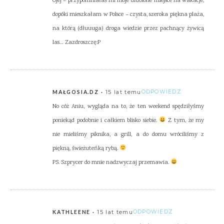
Ojej – przypomniałaś mi moje ulubione miejsce na wakacje,
dopóki mieszkałam w Polsce – czysta, szeroka piękna plaża,
na którą (dłuuuga) droga wiedzie przez pachnący żywicą
las… Zazdroszczę:P
15 lat temu
ODPOWIEDZ
MAŁGOSIA.DZ
No cóż Aniu, wygląda na to, że ten weekend spędziłyśmy
poniekąd podobnie i całkiem blisko siebie.
Z tym, że my
nie mieliśmy piknika, a grill, a do domu wróciliśmy z
piękną, świeżuteńką rybą.
PS. Szprycer do mnie nadzwyczaj przemawia.
15 lat temu
ODPOWIEDZ
KATHLEENE