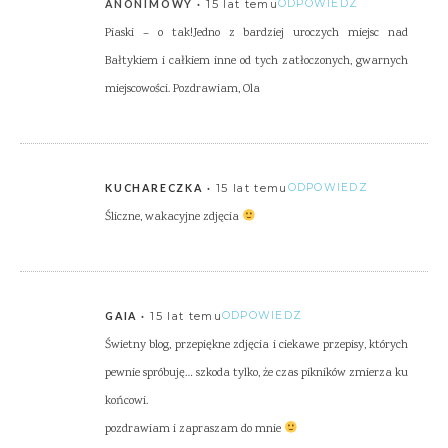
15 lat temu
ODPOWIEDZ
ANONIMOWY
Piaski – o tak!Jedno z bardziej uroczych miejsc nad
Bałtykiem i całkiem inne od tych zatłoczonych, gwarnych
miejscowości. Pozdrawiam, Ola
15 lat temu
ODPOWIEDZ
KUCHARECZKA
Śliczne, wakacyjne zdjęcia
15 lat temu
ODPOWIEDZ
GAIA
Świetny blog, przepiękne zdjęcia i ciekawe przepisy, których
pewnie spróbuję… szkoda tylko, że czas pikników zmierza ku
końcowi.
pozdrawiam i zapraszam do mnie