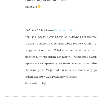
Tymczasem pozdrawiam ze Śląska…
Agnieszka
15 lat temu
ODPOWIEDZ
KASIA
Aniu, jak zwykel Twoje zdjecia sa cudowne i zazdroszcze
miejsca na piknik. Ja w ostatnia sobote tez sie wybralam z
przyjaciolmi na tenze. Odbyl sie on na….sredniowiecznym
cmentarzu w niedalekim Kenilworth. A wcinalismy placek
szpinakowy zainspirowany zaprezentowanym przez ciebie
Plackiem Pynka. Miejsce bylo cudowne, zwlaszcza kiedy po
lekkim deszczu wyszlo popoludniowe slonce…
Pozdrawiam cieplo.