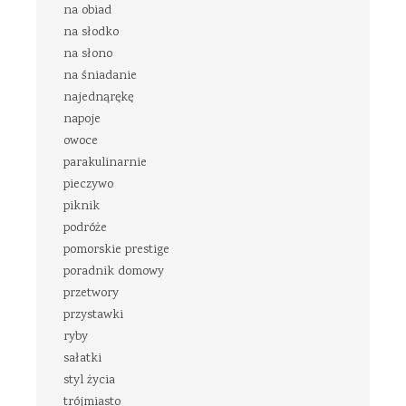
na obiad
na słodko
na słono
na śniadanie
najednąrękę
napoje
owoce
parakulinarnie
pieczywo
piknik
podróże
pomorskie prestige
poradnik domowy
przetwory
przystawki
ryby
sałatki
styl życia
trójmiasto