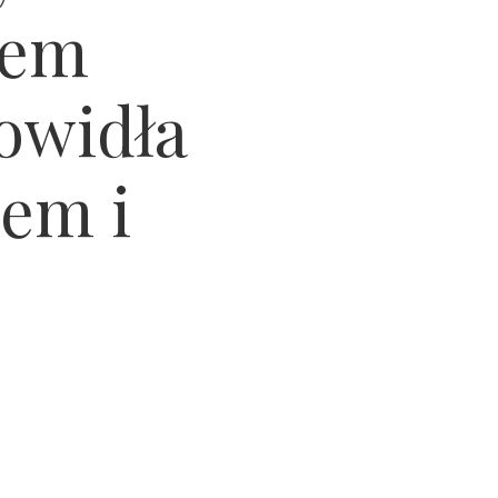
żem
powidła
em i