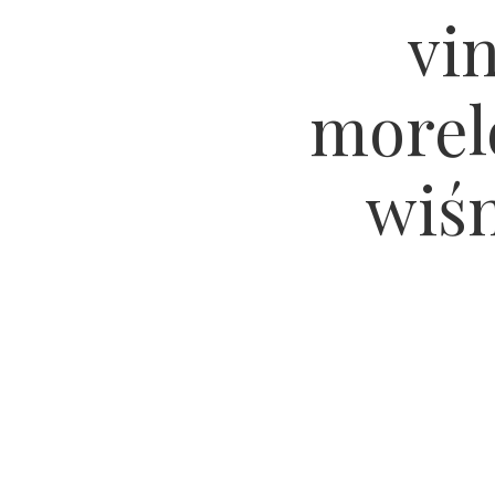
vi
morelo
wiś