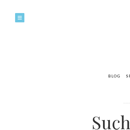
79%
Suche fakty Zdzisławy
BLOG
S
Such