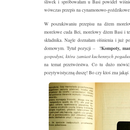
śliwek i spróbowałam u Basi powideł wiśni
wówczas przepis na cynamonowo-goździkowe 
W poszukiwaniu przepisu na dżem morelowy
morelowe cuda Bei, morelowy dżem Basi i ten
składnika. Nagle doznałam olśnienia i już 
Kompoty, mar
domowym. Tytuł pozycji – ?
gospodyni, która zamiast kuchennych pogadusz
na temat przetwórstwa. Co tu dużo mówić,
pozytywistyczną duszę! Bo czy ktoś zna jaką