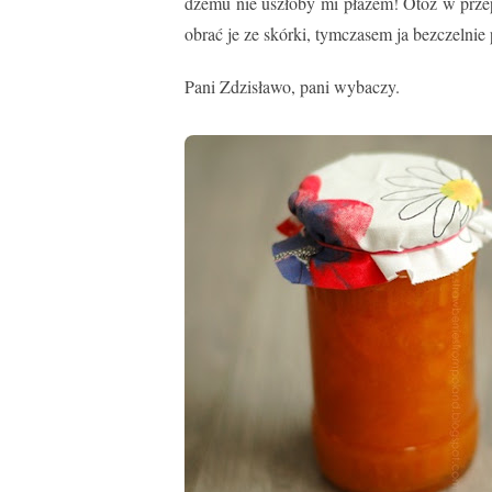
dżemu nie uszłoby mi płazem! Otóż w przep
obrać je ze skórki, tymczasem ja bezczelni
Pani Zdzisławo, pani wybaczy.