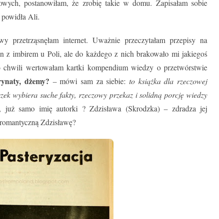
owych, postanowiłam, że zrobię takie w domu. Zapisałam sobie
powidła Ali.
 przetrząsnęłam internet. Uważnie przeczytałam przepisy na
 z imbirem u Poli, ale do każdego z nich brakowało mi jakiegoś
po chwili wertowałam kartki kompendium wiedzy o przetwórstwie
ynaty, dżemy?
– mówi sam za siebie:
to książka dla rzeczowej
ek wybiera suche fakty, rzeczowy przekaz i solidną porcję wiedzy
 już samo imię autorki ? Zdzisława (Skrodzka) – zdradza jej
ś romantyczną Zdzisławę?