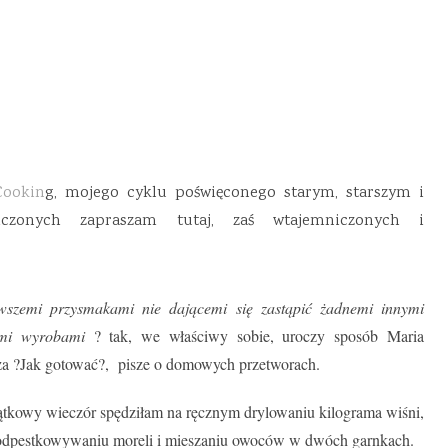
Cookin
g, mojego cyklu poświęconego starym, starszym i
niczonych zapraszam tutaj, zaś wtajemniczonych i
wszemi przysmakami nie dającemi się zastąpić żadnemi innymi
emi wyrobami
? tak, we właściwy sobie, uroczy sposób Maria
za ?Jak gotować?, pisze o domowych przetworach.
iątkowy wieczór spędziłam na ręcznym drylowaniu kilograma wiśni,
, odpestkowywaniu moreli i mieszaniu owoców w dwóch garnkach.