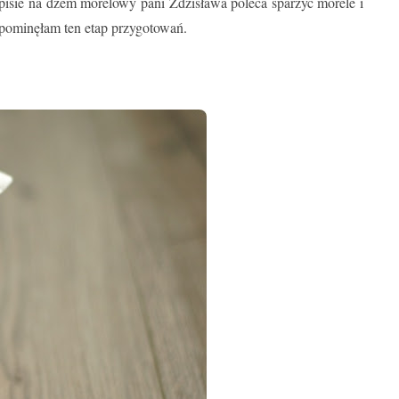
isie na dżem morelowy pani Zdzisława poleca sparzyć morele i
e pominęłam ten etap przygotowań.