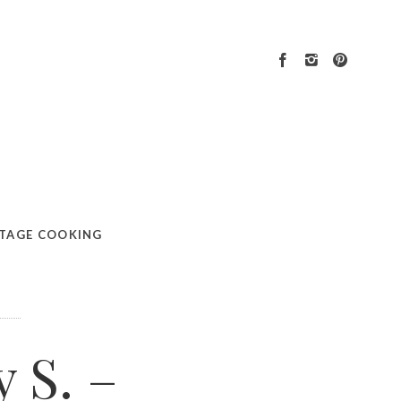
we z cynamonem i goździkami)
TAGE COOKING
 S. –