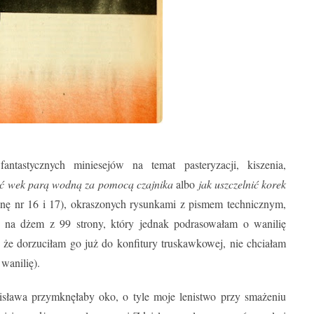
antastycznych miniesejów na temat pasteryzacji, kiszenia,
ć wek parą wodną za pomocą czajnika
albo
jak uszczelnić korek
tronę nr 16 i 17), okraszonych rysunkami z pismem technicznym,
 na dżem z 99 strony, który jednak podrasowałam o wanilię
 że dorzuciłam go już do konfitury truskawkowej, nie chciałam
 wanilię).
isława przymknęłaby oko, o tyle moje lenistwo przy smażeniu