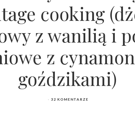
ntage cooking (d
wy z wanilią i 
niowe z cynamon
goździkami)
32 KOMENTARZE