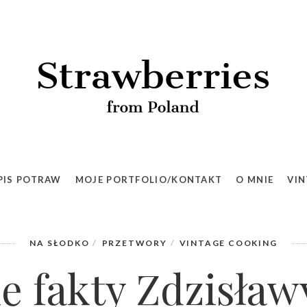
 S. – vintage cooking (dżem morelowy z wanilią i powidła wiśnio
PIS POTRAW
MOJE PORTFOLIO/KONTAKT
O MNIE
VIN
NA SŁODKO
PRZETWORY
VINTAGE COOKING
e fakty Zdzisławy