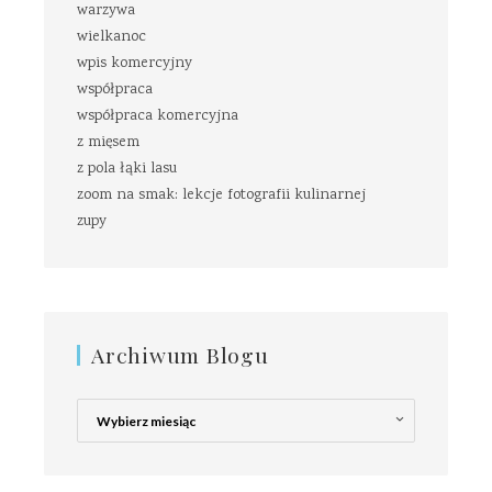
warzywa
wielkanoc
wpis komercyjny
współpraca
współpraca komercyjna
z mięsem
z pola łąki lasu
zoom na smak: lekcje fotografii kulinarnej
zupy
Archiwum Blogu
Archiwum
Blogu