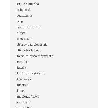
PRL od kuchni
babyfood
bezmięsne
blog
boże narodzenie
ciasta
ciasteczka
desery bez pieczenia
dla pełnoletnich
fajne miejsca trójmiasto
historie
książki
kuchnia regionalna
less waste
lifestyle
lubię
macierzyństwo
na obiad