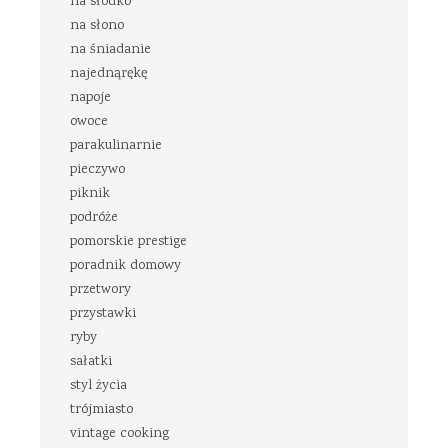
na słodko
na słono
na śniadanie
najednąrękę
napoje
owoce
parakulinarnie
pieczywo
piknik
podróże
pomorskie prestige
poradnik domowy
przetwory
przystawki
ryby
sałatki
styl życia
trójmiasto
vintage cooking