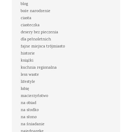
blog
boże narodzenie
ciasta
ciasteczka
desery bez pieczenia
dla pełnoletnich
fajne miejsca trójmiasto
historie
książki
kuchnia regionalna
less waste
lifestyle
lubię
macierzyństwo
na obiad
na słodko
na słono
na śniadanie
najednąrękę