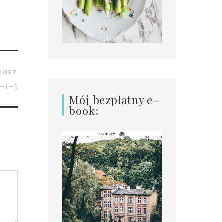
POST
-1-3
Mój bezpłatny e-
book: