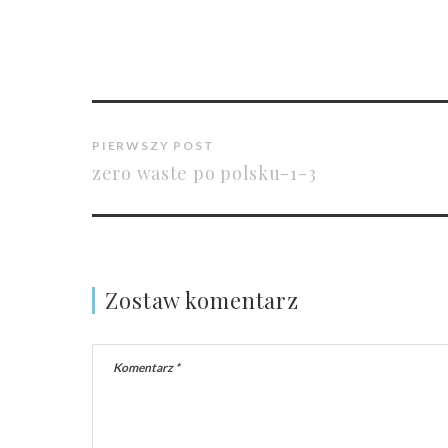
PIERWSZY POST
zero waste po polsku-1-3
Zostaw komentarz