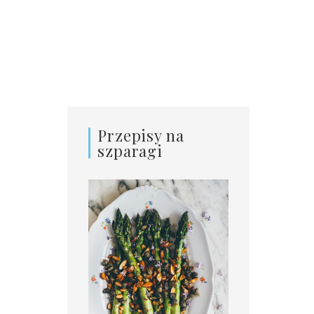
Przepisy na
szparagi