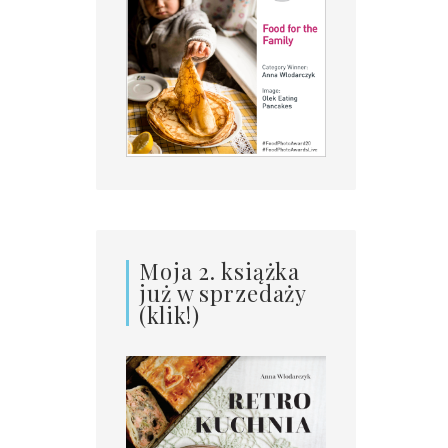
Moja 2. książka
już w sprzedaży
(klik!)