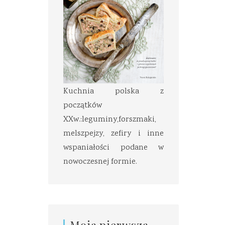
Kuchnia polska z
początków
XXw.:leguminy,forszmaki,
melszpejzy, zefiry i inne
wspaniałości podane w
nowoczesnej formie.
Moja pierwsza