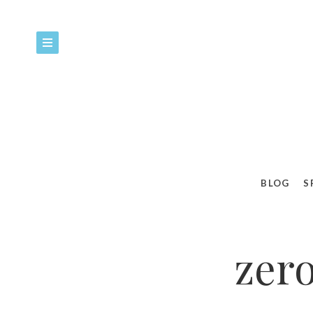
BLOG
S
zero