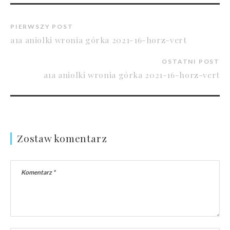
PIERWSZY POST
a1a aniolki wronia górka 2021-16-horz-vert
OSTATNI POST
a1a aniolki wronia górka 2021-16-horz-vert
Zostaw komentarz