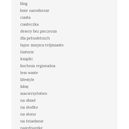
blog
boże narodzenie
ciasta
ciasteczka
desery bez pieczenia
dla pełnoletnich
fajne miejsca trójmiasto
historie
książki
kuchnia regionalna
less waste
lifestyle
lubię
macierzyństwo
na obiad
na słodko
na słono
na śniadanie
najednąrękę