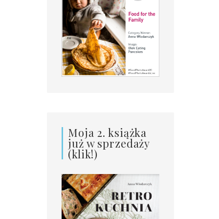
Moja 2. książka
już w sprzedaży
(klik!)