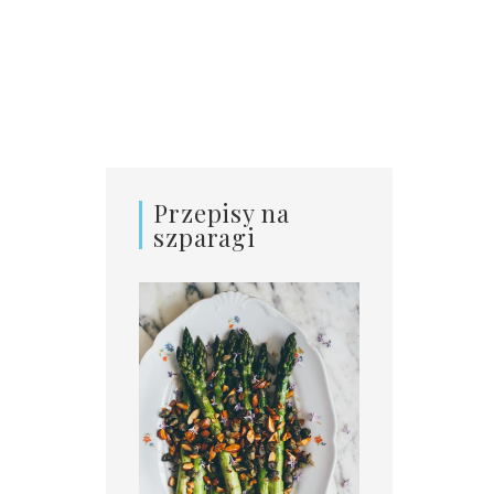
Przepisy na
szparagi