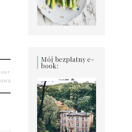
Mój bezpłatny e-
book:
POST
iowa