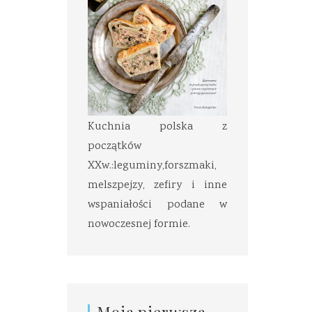
Kuchnia polska z
początków
XXw.:leguminy,forszmaki,
melszpejzy, zefiry i inne
wspaniałości podane w
nowoczesnej formie.
Moja pierwsza