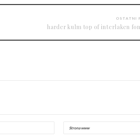
OSTATNI 
harder kulm top of interlaken fo