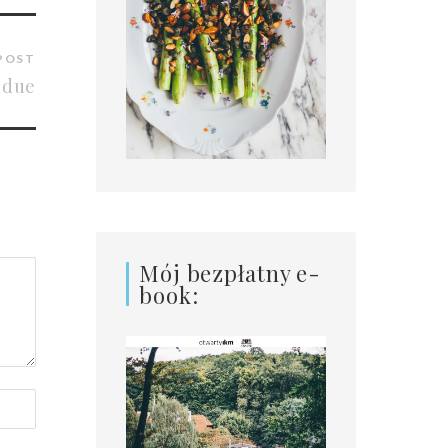
POST
ndue
Mój bezpłatny e-
book: