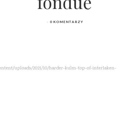
fondue
0 KOMENTARZY
ontent/uploads/2021/10/harder-kulm-top-of-interlaken-