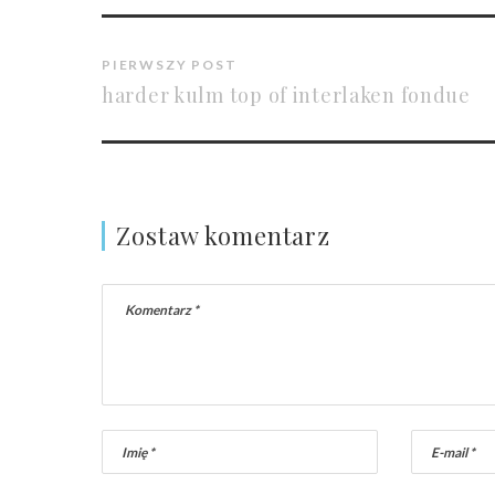
PIERWSZY POST
harder kulm top of interlaken fondue
Zostaw komentarz