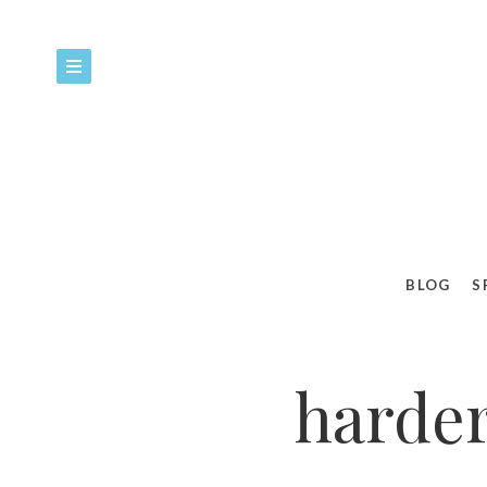
BLOG
S
harder