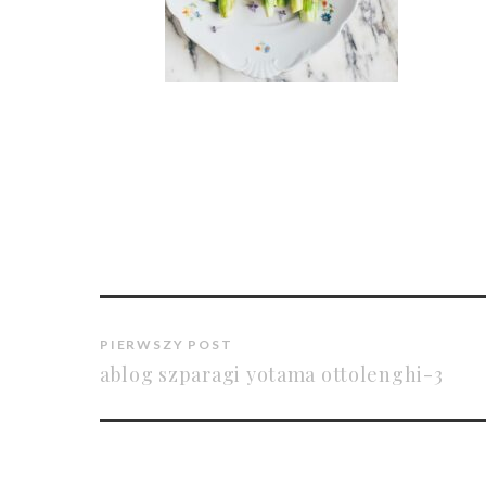
PIERWSZY POST
ablog szparagi yotama ottolenghi-3