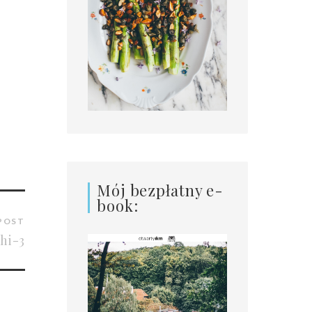
Mój bezpłatny e-
book:
POST
hi-3