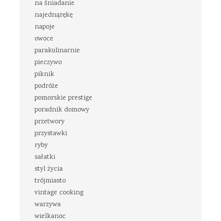
na śniadanie
najednąrękę
napoje
owoce
parakulinarnie
pieczywo
piknik
podróże
pomorskie prestige
poradnik domowy
przetwory
przystawki
ryby
sałatki
styl życia
trójmiasto
vintage cooking
warzywa
wielkanoc