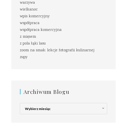
warzywa
wielkanoc
wpis komercyjny
współpraca
współpraca komercyjna
z mięsem
z pola łąki lasu
zoom na smak: lekcje fotografii kulinarnej
zupy
Archiwum Blogu
Archiwum
Blogu