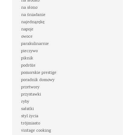
na słodko
na słono
na śniadanie
najednąrękę
napoje
owoce
parakulinarnie
pieczywo
piknik
podróże
pomorskie prestige
poradnik domowy
przetwory
przystawki
ryby
sałatki
styl życia
trójmiasto
vintage cooking