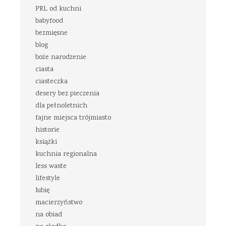
PRL od kuchni
babyfood
bezmięsne
blog
boże narodzenie
ciasta
ciasteczka
desery bez pieczenia
dla pełnoletnich
fajne miejsca trójmiasto
historie
książki
kuchnia regionalna
less waste
lifestyle
lubię
macierzyństwo
na obiad