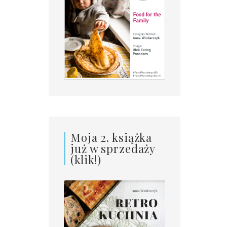
Moja 2. książka
już w sprzedaży
(klik!)