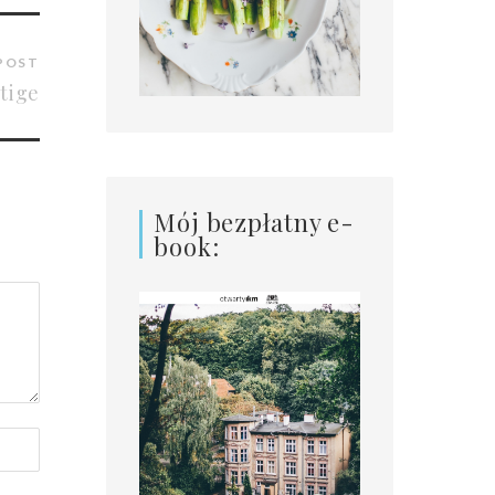
POST
tige
Mój bezpłatny e-
book: