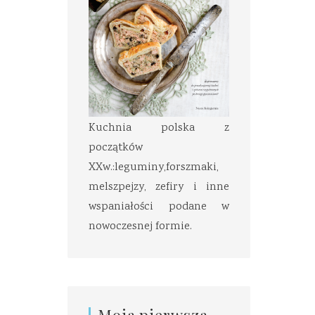
Kuchnia polska z
początków
XXw.:leguminy,forszmaki,
melszpejzy, zefiry i inne
wspaniałości podane w
nowoczesnej formie.
Moja pierwsza