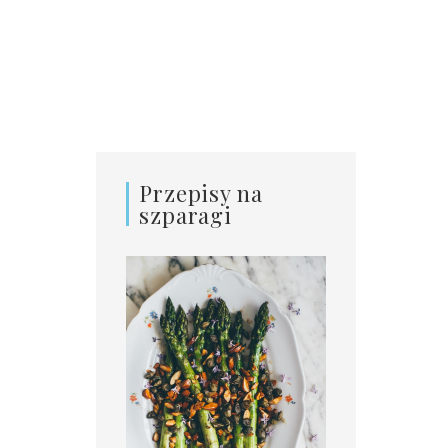
Przepisy na
szparagi