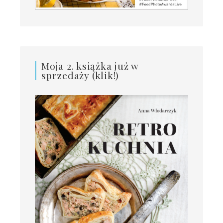
Moja 2. książka już w
sprzedaży (klik!)