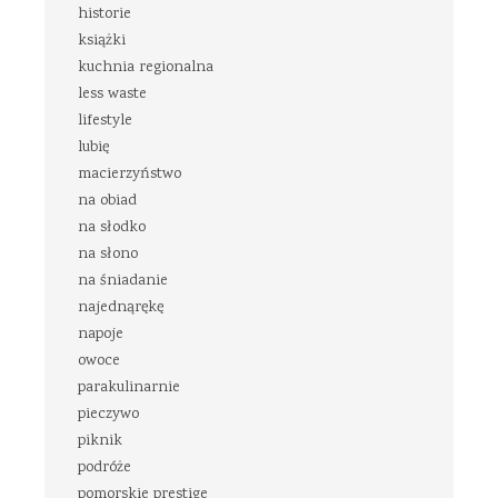
historie
książki
kuchnia regionalna
less waste
lifestyle
lubię
macierzyństwo
na obiad
na słodko
na słono
na śniadanie
najednąrękę
napoje
owoce
parakulinarnie
pieczywo
piknik
podróże
pomorskie prestige