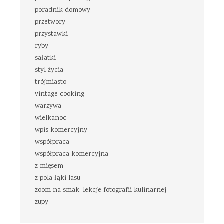
poradnik domowy
przetwory
przystawki
ryby
sałatki
styl życia
trójmiasto
vintage cooking
warzywa
wielkanoc
wpis komercyjny
współpraca
współpraca komercyjna
z mięsem
z pola łąki lasu
zoom na smak: lekcje fotografii kulinarnej
zupy