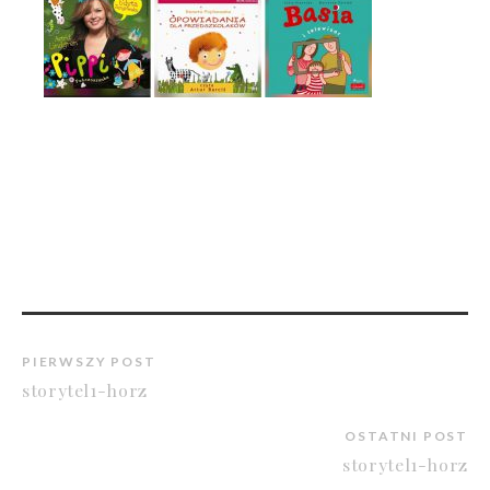
PIERWSZY POST
storytel1-horz
OSTATNI POST
storytel1-horz