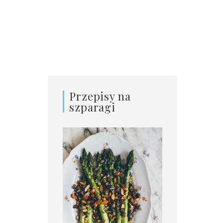
Przepisy na
szparagi