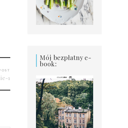
Mój bezpłatny e-
book:
POST
ie-1