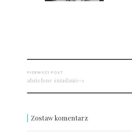
PIERWSZY POST
abzielone śniadanie-1
Zostaw komentarz