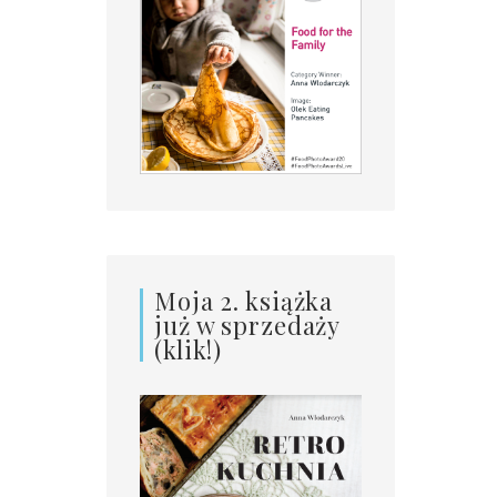
Moja 2. książka
już w sprzedaży
(klik!)