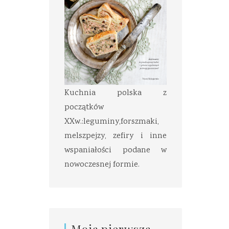
Kuchnia polska z
początków
XXw.:leguminy,forszmaki,
melszpejzy, zefiry i inne
wspaniałości podane w
nowoczesnej formie.
Moja pierwsza