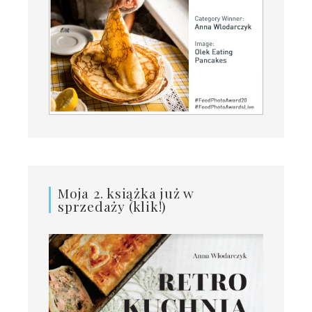
Moja 2. książka już w
sprzedaży (klik!)