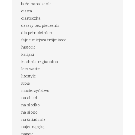
boże narodzenie
ciasta
ciasteczka
desery bez pieczenia
dla pełnoletnich
fajne miejsca trójmiasto
historie
książki
kuchnia regionalna
less waste
lifestyle
lubię
macierzyństwo
na obiad
na słodko
na słono
na śniadanie
najednąrękę
napoje