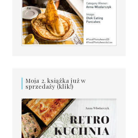
Moja 2. książka już w
sprzedaży (klik!)