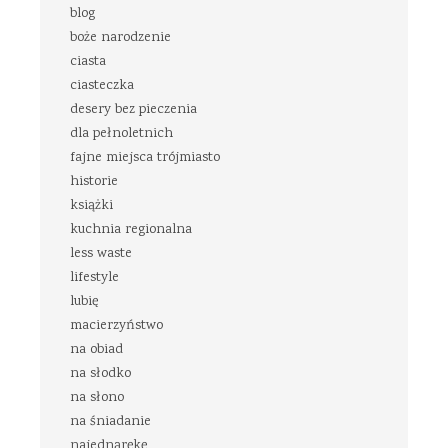
blog
boże narodzenie
ciasta
ciasteczka
desery bez pieczenia
dla pełnoletnich
fajne miejsca trójmiasto
historie
książki
kuchnia regionalna
less waste
lifestyle
lubię
macierzyństwo
na obiad
na słodko
na słono
na śniadanie
najednąrękę