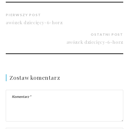
PIERWSZY POST
awózek dziecięcy-6-horz
OSTATNI POST
awózek dziecięcy-6-horz
Zostaw komentarz