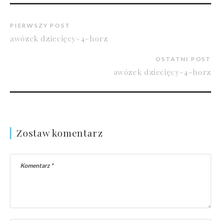
PIERWSZY POST
awózek dziecięcy-4-horz
OSTATNI POST
awózek dziecięcy-4-horz
Zostaw komentarz