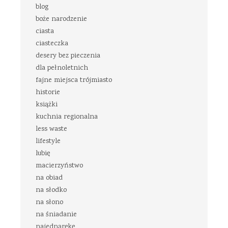
blog
boże narodzenie
ciasta
ciasteczka
desery bez pieczenia
dla pełnoletnich
fajne miejsca trójmiasto
historie
książki
kuchnia regionalna
less waste
lifestyle
lubię
macierzyństwo
na obiad
na słodko
na słono
na śniadanie
najednąrękę