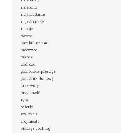
na słodko
na słono
na śniadanie
najednąrękę
napoje
owoce
parakulinarnie
pieczywo
piknik
podróże
pomorskie prestige
poradnik domowy
przetwory
przystawki
ryby
sałatki
styl życia
trójmiasto
vintage cooking