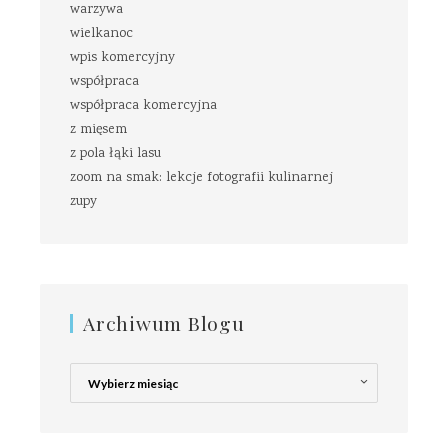
warzywa
wielkanoc
wpis komercyjny
współpraca
współpraca komercyjna
z mięsem
z pola łąki lasu
zoom na smak: lekcje fotografii kulinarnej
zupy
Archiwum Blogu
Archiwum
Blogu