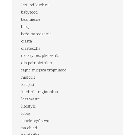
PRL od kuchni
babyfood
bezmięsne
blog
boże narodzenie
ciasta
ciasteczka
desery bez pieczenia
dla pełnoletnich
fajne miejsca trójmiasto
historie
książki
kuchnia regionalna
less waste
lifestyle
lubię
macierzyństwo
na obiad