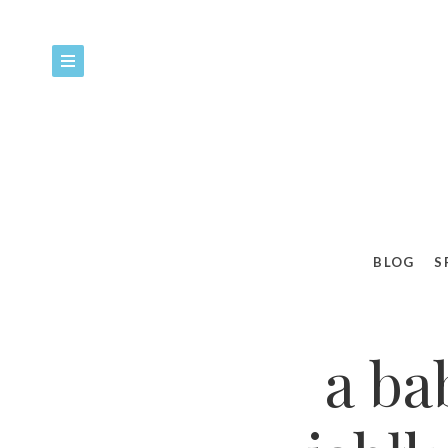
BLOG
S
a b