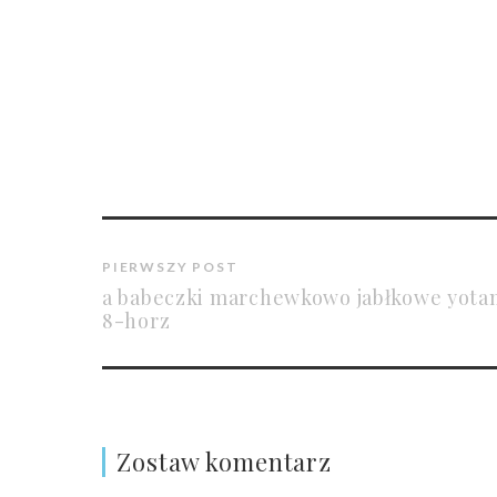
PIERWSZY POST
a babeczki marchewkowo jabłkowe yota
8-horz
Zostaw komentarz