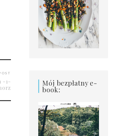
POST
 -1-
Mój bezpłatny e-
horz
book: