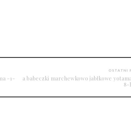
OSTATNI 
ma -1-
a babeczki marchewkowo jabłkowe yotama
8-