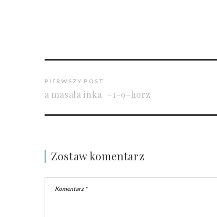
PIERWSZY POST
a masala inka_-1-9-horz
Zostaw komentarz