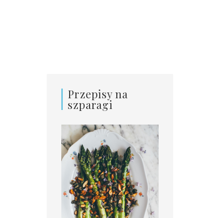
Przepisy na
szparagi