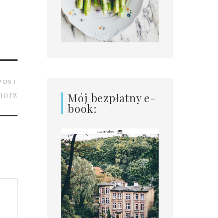
POST
horz
Mój bezpłatny e-
book: