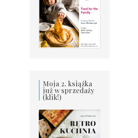
Moja 2. książka
już w sprzedaży
(klik!)