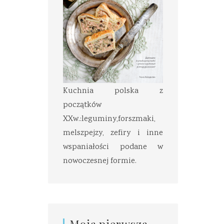
Kuchnia polska z
początków
XXw.:leguminy,forszmaki,
melszpejzy, zefiry i inne
wspaniałości podane w
nowoczesnej formie.
Moja pierwsza