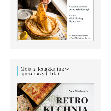
Moja 2. książka już w
sprzedaży (klik!)