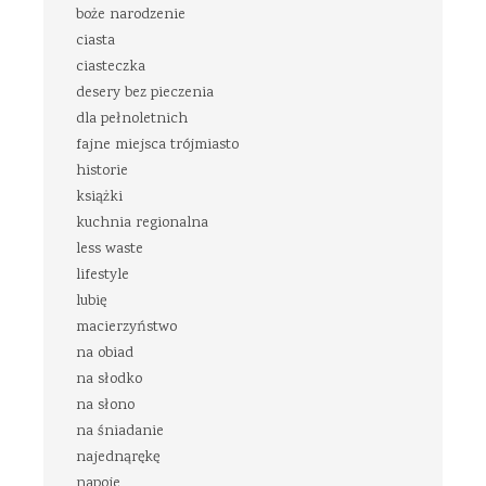
boże narodzenie
ciasta
ciasteczka
desery bez pieczenia
dla pełnoletnich
fajne miejsca trójmiasto
historie
książki
kuchnia regionalna
less waste
lifestyle
lubię
macierzyństwo
na obiad
na słodko
na słono
na śniadanie
najednąrękę
napoje