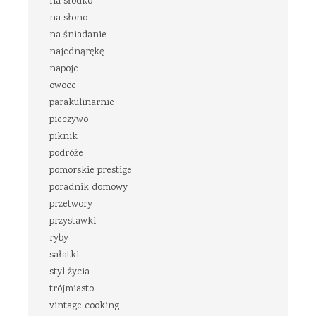
na słodko
na słono
na śniadanie
najednąrękę
napoje
owoce
parakulinarnie
pieczywo
piknik
podróże
pomorskie prestige
poradnik domowy
przetwory
przystawki
ryby
sałatki
styl życia
trójmiasto
vintage cooking