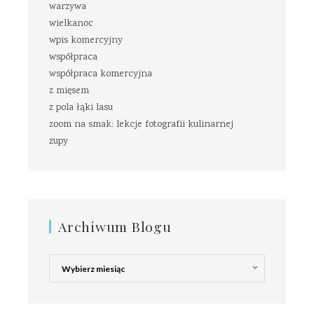
warzywa
wielkanoc
wpis komercyjny
współpraca
współpraca komercyjna
z mięsem
z pola łąki lasu
zoom na smak: lekcje fotografii kulinarnej
zupy
Archiwum Blogu
Archiwum
Blogu