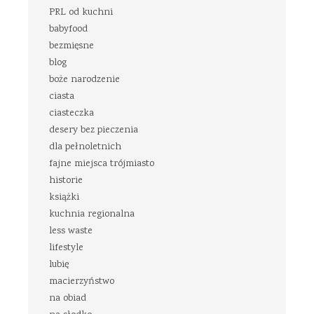
PRL od kuchni
babyfood
bezmięsne
blog
boże narodzenie
ciasta
ciasteczka
desery bez pieczenia
dla pełnoletnich
fajne miejsca trójmiasto
historie
książki
kuchnia regionalna
less waste
lifestyle
lubię
macierzyństwo
na obiad