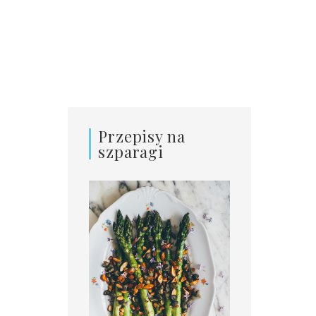
Przepisy na
szparagi