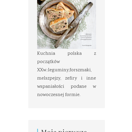
Kuchnia polska z
początków
XXw.:leguminy,forszmaki,
melszpejzy, zefiry i inne
wspaniałości podane w
nowoczesnej formie.
Moja pierwsza