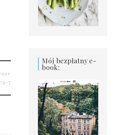
Mój bezpłatny e-
book:
POST
ea-7