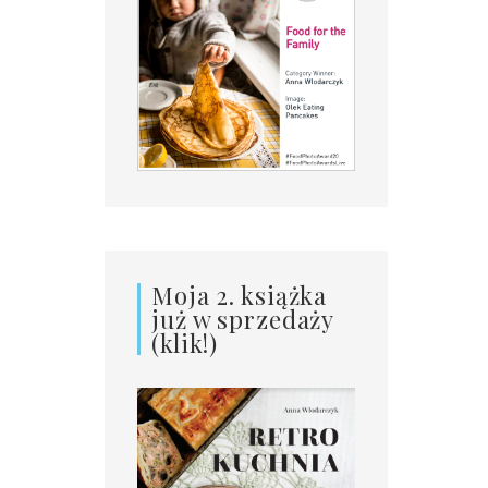
Moja 2. książka
już w sprzedaży
(klik!)