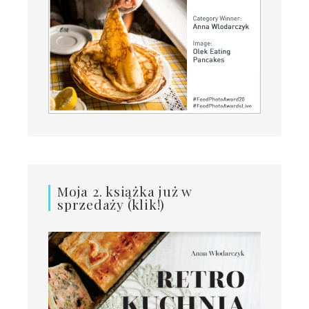
Moja 2. książka już w
sprzedaży (klik!)