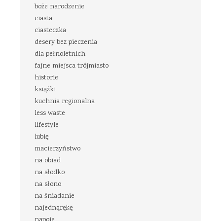
boże narodzenie
ciasta
ciasteczka
desery bez pieczenia
dla pełnoletnich
fajne miejsca trójmiasto
historie
książki
kuchnia regionalna
less waste
lifestyle
lubię
macierzyństwo
na obiad
na słodko
na słono
na śniadanie
najednąrękę
napoje