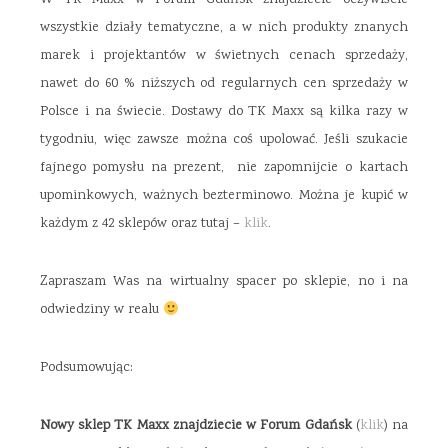
W TK Maxx w Forum Gdańsk znajdziecie oczywiście
wszystkie działy tematyczne, a w nich produkty znanych
marek i projektantów w świetnych cenach sprzedaży,
nawet do 60 % niższych od regularnych cen sprzedaży w
Polsce i na świecie. Dostawy do TK Maxx są kilka razy w
tygodniu, więc zawsze można coś upolować. Jeśli szukacie
fajnego pomysłu na prezent, nie zapomnijcie o kartach
upominkowych, ważnych bezterminowo. Można je kupić w
każdym z 42 sklepów oraz tutaj –
klik
.
Zapraszam Was na wirtualny spacer po sklepie, no i na
odwiedziny w realu
Podsumowując:
Nowy sklep TK Maxx znajdziecie w Forum Gdańsk
(
klik
) na