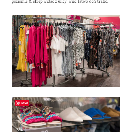
poziomie 0, sklep widać z ulicy, więc łatwo doń trafić.
Save