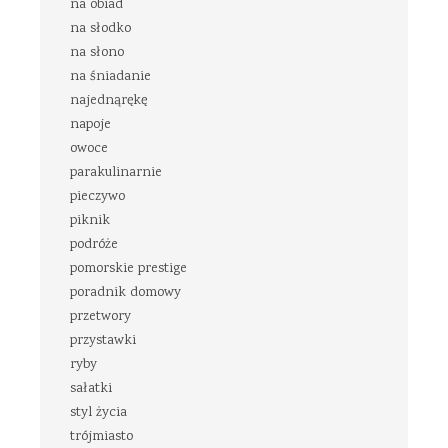
na obiad
na słodko
na słono
na śniadanie
najednąrękę
napoje
owoce
parakulinarnie
pieczywo
piknik
podróże
pomorskie prestige
poradnik domowy
przetwory
przystawki
ryby
sałatki
styl życia
trójmiasto