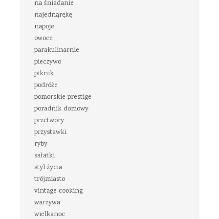
na śniadanie
najednąrękę
napoje
owoce
parakulinarnie
pieczywo
piknik
podróże
pomorskie prestige
poradnik domowy
przetwory
przystawki
ryby
sałatki
styl życia
trójmiasto
vintage cooking
warzywa
wielkanoc