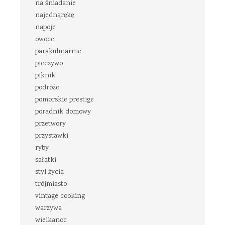
na śniadanie
najednąrękę
napoje
owoce
parakulinarnie
pieczywo
piknik
podróże
pomorskie prestige
poradnik domowy
przetwory
przystawki
ryby
sałatki
styl życia
trójmiasto
vintage cooking
warzywa
wielkanoc