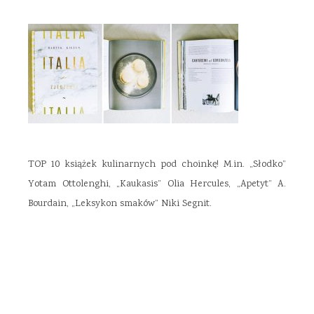
TOP 10 książek kulinarnych pod choinkę! M.in. „Słodko”
Yotam Ottolenghi, „Kaukasis” Olia Hercules, „Apetyt” A.
Bourdain, „Leksykon smaków” Niki Segnit.