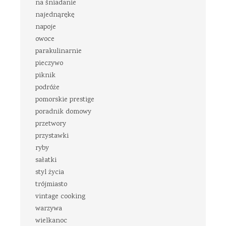
na śniadanie
najednąrękę
napoje
owoce
parakulinarnie
pieczywo
piknik
podróże
pomorskie prestige
poradnik domowy
przetwory
przystawki
ryby
sałatki
styl życia
trójmiasto
vintage cooking
warzywa
wielkanoc