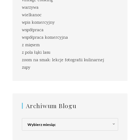
vintage cooking
warzywa
wielkanoc
wpis komercyjny
współpraca
współpraca komercyjna
z mięsem
z pola łąki lasu
zoom na smak: lekcje fotografii kulinarnej
zupy
Archiwum Blogu
Archiwum
Blogu