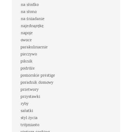
na słodko
na słono
na śniadanie
najednąrękę
napoje
owoce
parakulinarnie
pieczywo
piknik
podróże
pomorskie prestige
poradnik domowy
przetwory
przystawki
ryby
sałatki
styl życia
trójmiasto