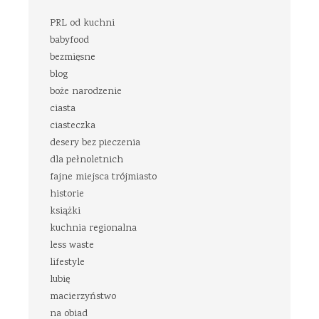
PRL od kuchni
babyfood
bezmięsne
blog
boże narodzenie
ciasta
ciasteczka
desery bez pieczenia
dla pełnoletnich
fajne miejsca trójmiasto
historie
książki
kuchnia regionalna
less waste
lifestyle
lubię
macierzyństwo
na obiad