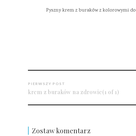
Pyszny krem z buraków z kolorowymi do
PIERWSZY POST
krem z buraków na zdrowie(1 of 1)
Zostaw komentarz