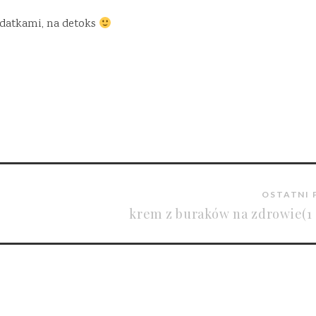
datkami, na detoks
OSTATNI 
krem z buraków na zdrowie(1 o