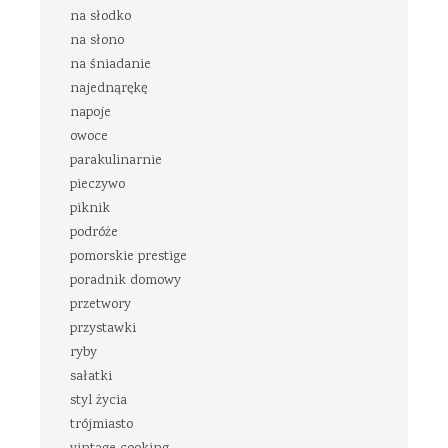
na słodko
na słono
na śniadanie
najednąrękę
napoje
owoce
parakulinarnie
pieczywo
piknik
podróże
pomorskie prestige
poradnik domowy
przetwory
przystawki
ryby
sałatki
styl życia
trójmiasto