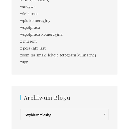
vintage cooking
warzywa
wielkanoc
wpis komercyjny
współpraca
współpraca komercyjna
z mięsem
z pola łąki lasu
zoom na smak: lekcje fotografii kulinarnej
zupy
Archiwum Blogu
Archiwum
Blogu