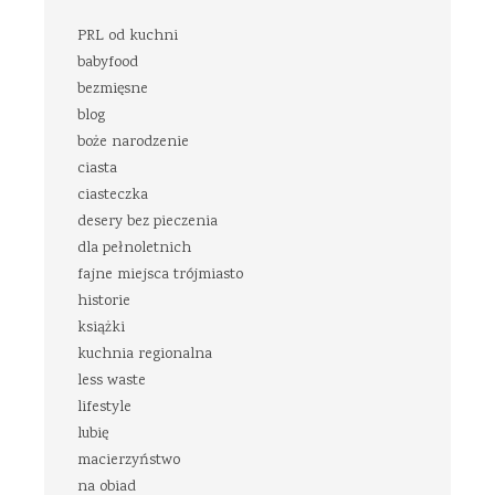
PRL od kuchni
babyfood
bezmięsne
blog
boże narodzenie
ciasta
ciasteczka
desery bez pieczenia
dla pełnoletnich
fajne miejsca trójmiasto
historie
książki
kuchnia regionalna
less waste
lifestyle
lubię
macierzyństwo
na obiad