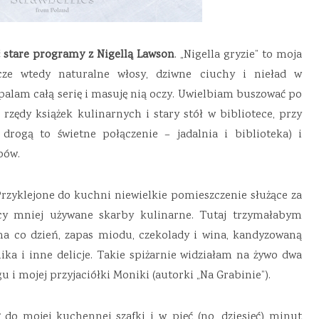
 stare programy z Nigellą Lawson
. „Nigella gryzie” to moja
zcze wtedy naturalne włosy, dziwne ciuchy i nieład w
palam całą serię i masuję nią oczy. Uwielbiam buszować po
rzędy książek kulinarnych i stary stół w bibliotece, przy
 drogą to świetne połączenie – jadalnia i biblioteka) i
bów.
rzyklejone do kuchni niewielkie pomieszczenie służące za
y mniej używane skarby kulinarne. Tutaj trzymałabym
na co dzień, zapas miodu, czekolady i wina, kandyzowaną
nika i inne delicje. Takie spiżarnie widziałam na żywo dwa
 i mojej przyjaciółki Moniki (autorki „Na Grabinie”).
do mojej kuchennej szafki i w pięć (no, dziesięć) minut