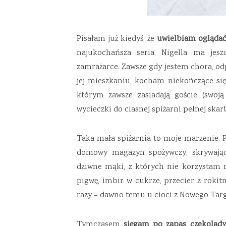
Pisałam już kiedyś, że
uwielbiam oglądać
najukochańsza seria, Nigella ma jes
zamrażarce. Zawsze gdy jestem chora, od
jej mieszkaniu, kocham niekończące się 
którym zawsze zasiadają goście (swoją
wycieczki do ciasnej spiżarni pełnej skar
Taka mała spiżarnia to moje marzenie. P
domowy magazyn spożywczy, skrywając
dziwne mąki, z których nie korzystam 
pigwę, imbir w cukrze, przecier z rokit
razy – dawno temu u cioci z Nowego Targu
Tymczasem
sięgam po zapas czekolady