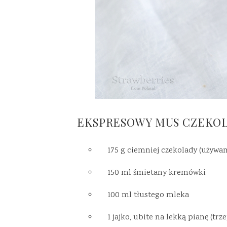
EKSPRESOWY MUS CZEKO
175 g ciemniej czekolady (używa
150 ml śmietany kremówki
100 ml tłustego mleka
1 jajko, ubite na lekką pianę (t