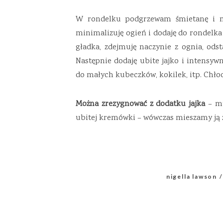
W rondelku podgrzewam śmietanę i ml
minimalizuję ogień i dodaję do rondelka
gładka, zdejmuję naczynie z ognia, ods
Następnie dodaję ubite jajko i intensy
do małych kubeczków, kokilek, itp. Chłodz
Można zrezygnować z dodatku jajka
– mu
ubitej kremówki – wówczas mieszamy ją z
nigella lawson