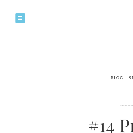
BLOG
S
#14 P