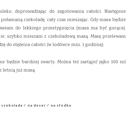
eko, doprowadzając do zagotowania całości. Następnie
 połamaną czekoladę, cały czas mieszając. Gdy masa będzie
tawiam do lekkiego przestygnięcia (masa ma być gorąca).
wnie, szybko mieszam z czekoladową masą. Masę przelewam
ę do stężenia całości (w lodówce min. 1 godzinę).
s będzie bardziej zwarty. Można też zastąpić jajko 100 ml
 letnią już masą.
czekolada
na deser
na słodko