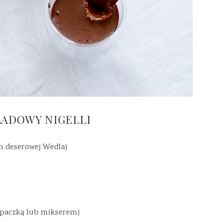
LADOWY NIGELLI
m deserowej Wedla)
rzepaczką lub mikserem)