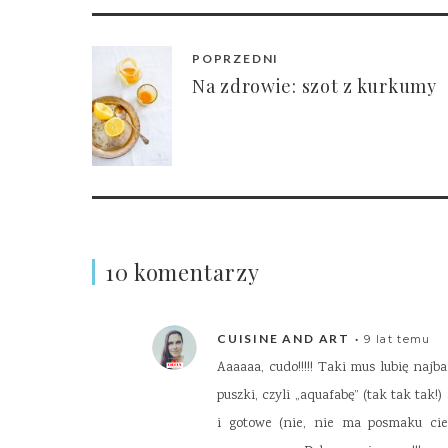
POPRZEDNI
Na zdrowie: szot z kurkumy
10 komentarzy
CUISINE AND ART
9 lat temu
Aaaaaa, cudo!!!!! Taki mus lubię najb
puszki, czyli „aquafabę” (tak tak tak!
i gotowe (nie, nie ma posmaku cie