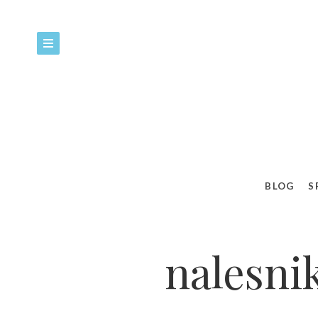
BLOG
S
nalesni