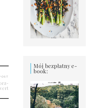
Mój bezpłatny e-
book:
POST
orz-
vert