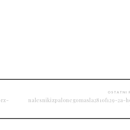
OSTATNI 
orz-
nalesnikizpalonegomasla281of129-2a-h