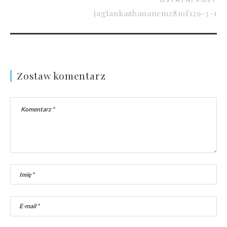
jaglankazbananem281of129-3-1
Zostaw komentarz