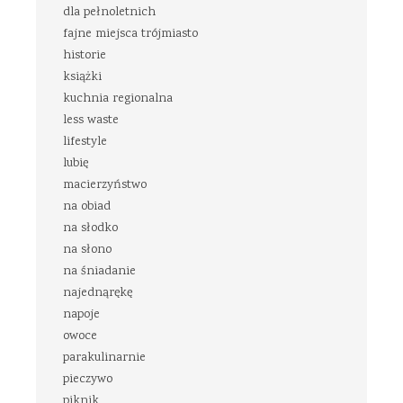
dla pełnoletnich
fajne miejsca trójmiasto
historie
książki
kuchnia regionalna
less waste
lifestyle
lubię
macierzyństwo
na obiad
na słodko
na słono
na śniadanie
najednąrękę
napoje
owoce
parakulinarnie
pieczywo
piknik