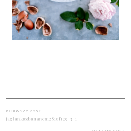
PIERWSZY POST
jaglankazbananem281of129-3-1
OSTATNI POST