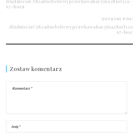
dladzieciaC582adnebebewyprawkawakacyjna281of129-
67-horz
OSTATNI POS
dladzieciaC582adnebebewyprawkawakacyjna281of129
67-hor
Zostaw komentarz