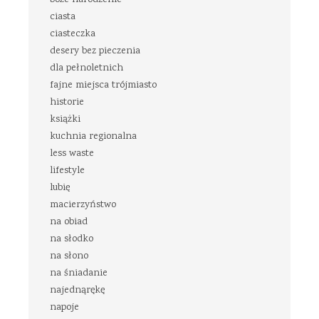
boże narodzenie
ciasta
ciasteczka
desery bez pieczenia
dla pełnoletnich
fajne miejsca trójmiasto
historie
książki
kuchnia regionalna
less waste
lifestyle
lubię
macierzyństwo
na obiad
na słodko
na słono
na śniadanie
najednąrękę
napoje