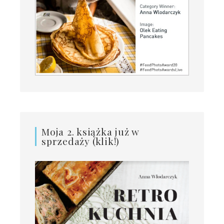
Moja 2. książka już w
sprzedaży (klik!)