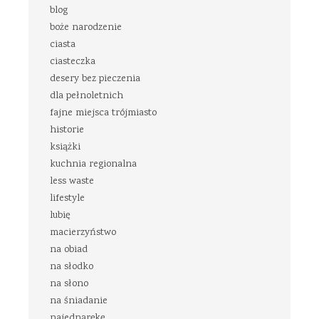
blog
boże narodzenie
ciasta
ciasteczka
desery bez pieczenia
dla pełnoletnich
fajne miejsca trójmiasto
historie
książki
kuchnia regionalna
less waste
lifestyle
lubię
macierzyństwo
na obiad
na słodko
na słono
na śniadanie
najednąrękę