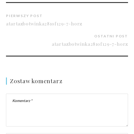
PIERWSZY POST
atartazbotwinka281of129-7-horz
OSTATNI POST
atartazbotwinka281of129-7-horz
Zostaw komentarz