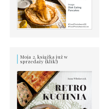
Moja 2. książka już w
sprzedaży (klik!)