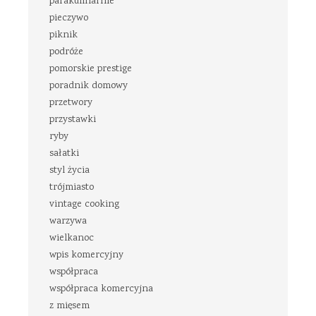
parakulinarnie
pieczywo
piknik
podróże
pomorskie prestige
poradnik domowy
przetwory
przystawki
ryby
sałatki
styl życia
trójmiasto
vintage cooking
warzywa
wielkanoc
wpis komercyjny
współpraca
współpraca komercyjna
z mięsem