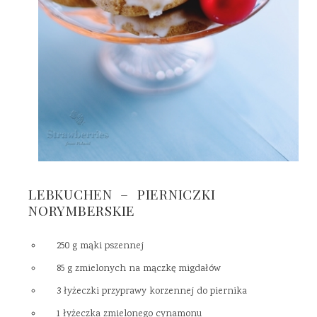
LEBKUCHEN – PIERNICZKI
NORYMBERSKIE
250 g mąki pszennej
85 g zmielonych na mączkę migdałów
3 łyżeczki przyprawy korzennej do piernika
1 łyżeczka zmielonego cynamonu