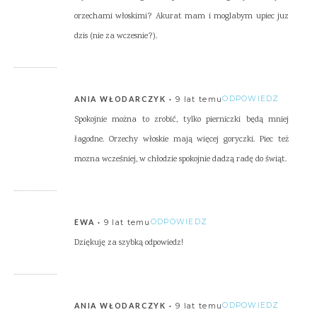
orzechami włoskimi? Akurat mam i moglabym upiec juz
dzis (nie za wczesnie?).
9 lat temu
ODPOWIEDZ
ANIA WŁODARCZYK
Spokojnie można to zrobić, tylko pierniczki będą mniej
łagodne. Orzechy włoskie mają więcej goryczki. Piec też
mozna wcześniej, w chłodzie spokojnie dadzą radę do świąt.
9 lat temu
ODPOWIEDZ
EWA
Dziękuję za szybką odpowiedz!
9 lat temu
ODPOWIEDZ
ANIA WŁODARCZYK