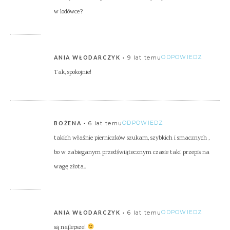
w lodówce?
9 lat temu
ODPOWIEDZ
ANIA WŁODARCZYK
Tak, spokojnie!
6 lat temu
ODPOWIEDZ
BOŻENA
takich właśnie pierniczków szukam, szybkich i smacznych ,
bo w zabieganym przedświątecznym czasie taki przepis na
wagę złota..
6 lat temu
ODPOWIEDZ
ANIA WŁODARCZYK
są najlepsze!