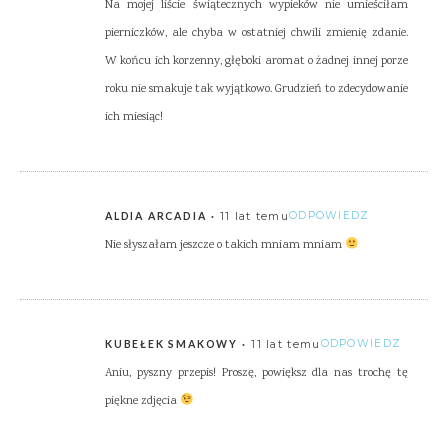
Na mojej liście świątecznych wypieków nie umieściłam
pierniczków, ale chyba w ostatniej chwili zmienię zdanie.
W końcu ich korzenny, głęboki aromat o żadnej innej porze
roku nie smakuje tak wyjątkowo. Grudzień to zdecydowanie
ich miesiąc!
11 lat temu
ODPOWIEDZ
ALDIA ARCADIA
Nie słyszałam jeszcze o takich mniam mniam
11 lat temu
ODPOWIEDZ
KUBEŁEK SMAKOWY
Aniu, pyszny przepis! Proszę, powiększ dla nas trochę tę
piękne zdjęcia