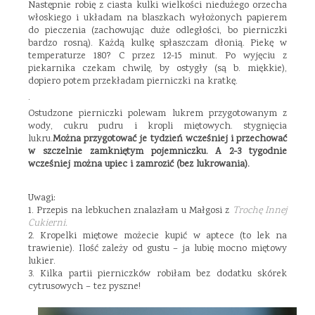
Następnie robię z ciasta kulki wielkości niedużego orzecha
włoskiego i układam na blaszkach wyłożonych papierem
do pieczenia (zachowując duże odległości, bo pierniczki
bardzo rosną). Każdą kulkę spłaszczam dłonią. Piekę w
temperaturze 180? C przez 12-15 minut. Po wyjęciu z
piekarnika czekam chwilę, by ostygły (są b. miękkie),
dopiero potem przekładam pierniczki na kratkę.
.
Ostudzone pierniczki polewam lukrem przygotowanym z
wody, cukru pudru i kropli miętowych. stygnięcia
lukru.
Można przygotować je tydzień wcześniej i przechować
w szczelnie zamkniętym pojemniczku. A 2-3 tygodnie
wcześniej można upiec i zamrozić (bez lukrowania).
Uwagi:
1. Przepis na lebkuchen znalazłam u Małgosi z
Trochę Innej
Cukierni.
2. Kropelki miętowe możecie kupić w aptece (to lek na
trawienie). Ilość zależy od gustu – ja lubię mocno miętowy
lukier.
3. Kilka partii pierniczków robiłam bez dodatku skórek
cytrusowych – tez pyszne!