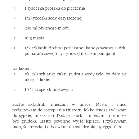
1 łyżeczka proszku do pieczenia
1/2 łyżeczki sody oczyszczonej
200 ml płynnego miodu
85 g masła
1/2 szklanki drobno posiekanej kandyzowanej skórki
pomarańczowej i cytrynowej (czasem pomijam)
na lukier:
ok. 2/3 szklanki cukru pudru i wody tyle, by dało się
ukręcić lukier
10-15 kropelek miętowych
Suche składniki mieszam w misce. Masło i miód
podgrzewam do roztopienia tłuszczu, lekko studzę i wlewam
do sypkiej mieszanki. Dodaję skórki i mieszam (nie może
być grudek). Ciasto powinno wyjść lepiące. Przykrywam
masę ściereczką i odstawiam do ostudzenia, by zgęstniało.
.