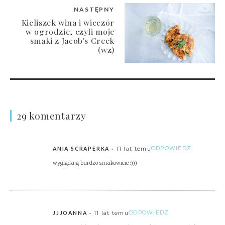
NASTĘPNY
Kieliszek wina i wieczór
w ogrodzie, czyli moje
smaki z Jacob's Creek
(wz)
29 komentarzy
11 lat temu
ODPOWIEDZ
ANIA SCRAPERKA
wyglądają bardzo smakowicie :)))
11 lat temu
ODPOWIEDZ
JJJOANNA