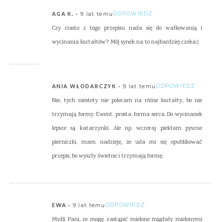
9 lat temu
ODPOWIEDZ
AGA K.
Czy ciasto z tego przepisu nada się do wałkowanią i
wycinania kształtów? Mój synek na to najbardziej czeka:)
9 lat temu
ODPOWIEDZ
ANIA WŁODARCZYK
Nie, tych niestety nie polecam na różne kształty, bo nie
trzymają formy. Ewent. prosta, forma serca. Do wycinanek
lepsze są katarzynki. Ale np. wczoraj piekłam pyszne
pierniczki, mam nadzieję, że uda mi się opublikować
przepis, bo wyszły świetne i trzymają formę.
9 lat temu
ODPOWIEDZ
EWA
Myśli Pani, ze mogę zastąpić mielone migdały mielonymi