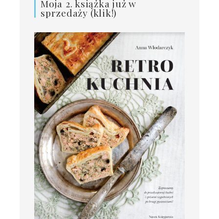
Moja 2. książka już w
sprzedaży (klik!)