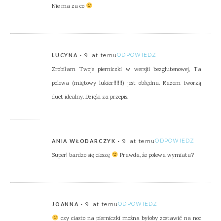
Nie ma za co
9 lat temu
ODPOWIEDZ
LUCYNA
Zrobiłam Twoje pierniczki w wersjii bezglutenowej, Ta
polewa (miętowy lukier!!!!!!) jest obłędna. Razem tworzą
duet idealny. Dzięki za przepis.
9 lat temu
ODPOWIEDZ
ANIA WŁODARCZYK
Super! bardzo się cieszę
Prawda, że polewa wymiata?
9 lat temu
ODPOWIEDZ
JOANNA
czy ciasto na pierniczki można byłoby zostawić na noc