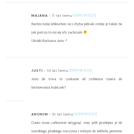
11 lat temu
ODPOWIEDZ
MAJANA
Bardzo lubię lebkuchen no i chyba jednak zrobię je także, bo
jak patrzę to mi się ich zachciało
Uściski Kochana Aniu :*
10 lat temu
ODPOWIEDZ
JUSTI
Aniu ile trwa to czekanie od zrobienia ciasta do
formowania kuleczek?
10 lat temu
ODPOWIEDZ
ANONIM
Ciasto musi całkowicie ostygnąć, więc jeśli przelejesz je do
szerokiego, płaskiego naczynia i włożysz do lodówki, powinno