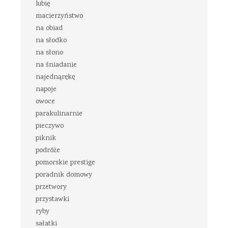
lubię
macierzyństwo
na obiad
na słodko
na słono
na śniadanie
najednąrękę
napoje
owoce
parakulinarnie
pieczywo
piknik
podróże
pomorskie prestige
poradnik domowy
przetwory
przystawki
ryby
sałatki