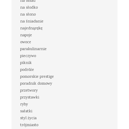
na obiad
na słodko
na słono
na śniadanie
najednąrękę
napoje
owoce
parakulinarnie
pieczywo
piknik
podróże
pomorskie prestige
poradnik domowy
przetwory
przystawki
ryby
sałatki
styl życia
trójmiasto