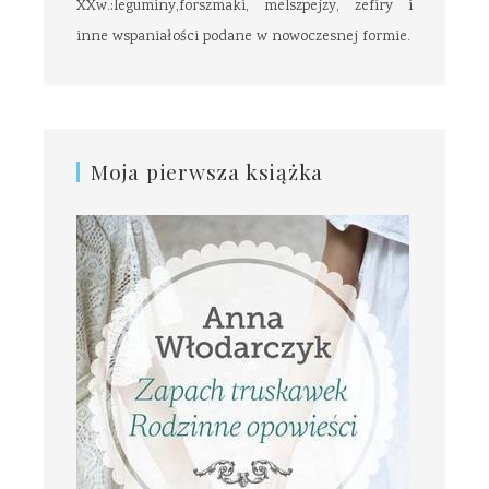
XXw.:leguminy,forszmaki, melszpejzy, zefiry i
inne wspaniałości podane w nowoczesnej formie.
Moja pierwsza książka